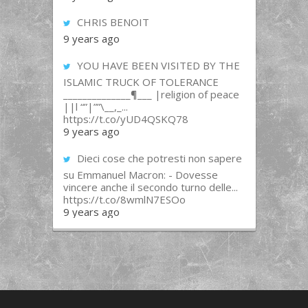
CHRIS BENOIT
9 years ago
YOU HAVE BEEN VISITED BY THE
ISLAMIC TRUCK OF TOLERANCE
______________¶___ |religion of peace
||l “”|””\__,_...
https://t.co/yUD4QSKQ78
9 years ago
Dieci cose che potresti non sapere
su Emmanuel Macron: - Dovesse
vincere anche il secondo turno delle...
https://t.co/8wmlN7ESOo
9 years ago