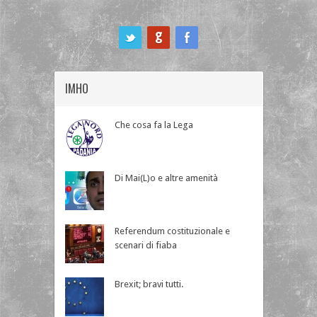
ook
IMHO
Che cosa fa la Lega
Di Mai(L)o e altre amenità
Referendum costituzionale e
scenari di fiaba
Brexit; bravi tutti.