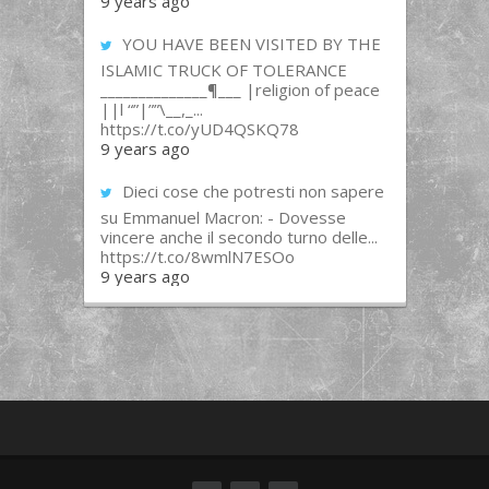
9 years ago
YOU HAVE BEEN VISITED BY THE
ISLAMIC TRUCK OF TOLERANCE
______________¶___ |religion of peace
||l “”|””\__,_...
https://t.co/yUD4QSKQ78
9 years ago
Dieci cose che potresti non sapere
su Emmanuel Macron: - Dovesse
vincere anche il secondo turno delle...
https://t.co/8wmlN7ESOo
9 years ago