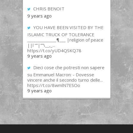
CHRIS BENOIT
9 years ago
YOU HAVE BEEN VISITED BY THE
ISLAMIC TRUCK OF TOLERANCE
______________¶___ |religion of peace
||l “”|””\__,_...
https://t.co/yUD4QSKQ78
9 years ago
Dieci cose che potresti non sapere
su Emmanuel Macron: - Dovesse
vincere anche il secondo turno delle...
https://t.co/8wmlN7ESOo
9 years ago