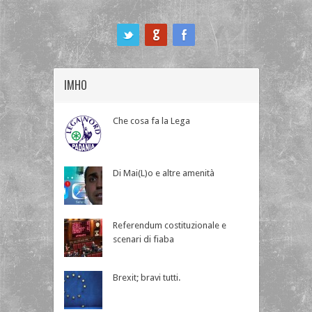
ook
IMHO
Che cosa fa la Lega
Di Mai(L)o e altre amenità
Referendum costituzionale e
scenari di fiaba
Brexit; bravi tutti.