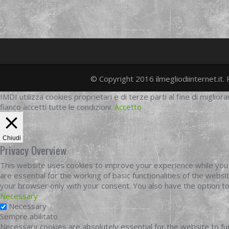
© Copyright 2016 ilmegliodiinternet.it. 
IMDI utilizza cookies proprietari e di terze parti al fine di migliora
fianco accetti tutte le condizioni.
Accetto
Chiudi
Privacy Overview
This website uses cookies to improve your experience while you 
are essential for the working of basic functionalities of the web
your browser only with your consent. You also have the option t
Necessary
Necessary
Sempre abilitato
Necessary cookies are absolutely essential for the website to fun