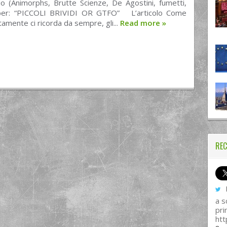
do (Animorphs, Brutte Scienze, De Agostini, fumetti,
ber: “PICCOLI BRIVIDI OR GTFO” L’articolo Come
stamente ci ricorda da sempre, gli...
Read more
»
REC
I
a s
pri
htt