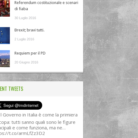
Referendum costituzionale e scenari
di fiaba
30 Luglio 2016
Brexit; bravi tutti.
2 Luglio 2016
Requiem per il PD
20 Giugno 2016
ENT TWEETS
l Governo in Italia è come la primiera
copa: tutti sanno quali sono le figure
ncipali e come funziona, ma ne…
ps://t.co/armLfZz3D2