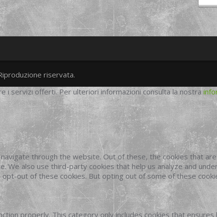
Riproduzione riservata.
twitter
googleplus
facebook
re i servizi offerti. Per ulteriori informazioni consulta la nostra
info
navigate through the website. Out of these, the cookies that ar
site. We also use third-party cookies that help us analyze and und
o opt-out of these cookies. But opting out of some of these cook
ction properly. This category only includes cookies that ensures 