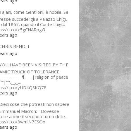
ears ago
ajani, come Gentiloni, è nobile. Se
esse succedergli a Palazzo Chigi,
 dal 1867, quando il Conte Luigi...
tps://t.co/x5gCNARpgG
ears ago
CHRIS BENOIT
ears ago
YOU HAVE BEEN VISITED BY THE
LAMIC TRUCK OF TOLERANCE
___________¶___ |religion of peace
“”|””\__,_...
tps://t.co/yUD4QSKQ78
ears ago
Dieci cose che potresti non sapere
 Emmanuel Macron: - Dovesse
cere anche il secondo turno delle...
tps://t.co/8wmlN7ESOo
ears ago