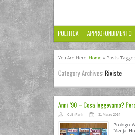
POLITICA
APPROFONDIMENTO
You Are Here:
Home
»
Posts Tagged
Category Archives:
Riviste
Anni ’90 – Cosa leggevamo? Per
Colin Farth
31 Marzo 2014
Prologo We
“Avoja. Ho 