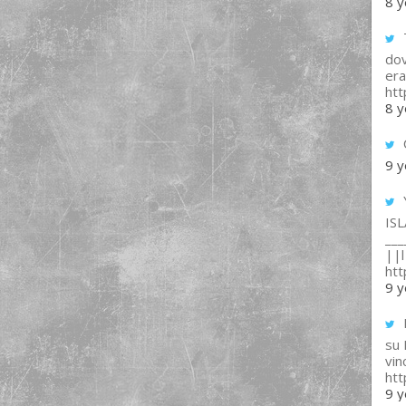
8 y
T
dov
era
ht
8 y
9 y
IS
___
||l 
ht
9 y
su
vin
ht
9 y