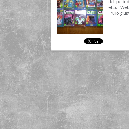
del perio
etc).” We
Frullo giu