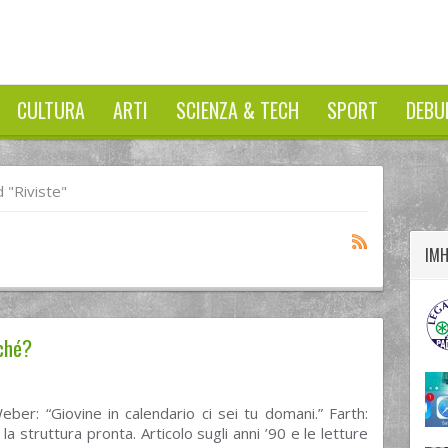
CULTURA
ARTI
SCIENZA & TECH
SPORT
DEBU
twitter
googleplus
facebook
 "riviste"
IM
ché?
ber: “Giovine in calendario ci sei tu domani.” Farth:
la struttura pronta. Articolo sugli anni ’90 e le letture