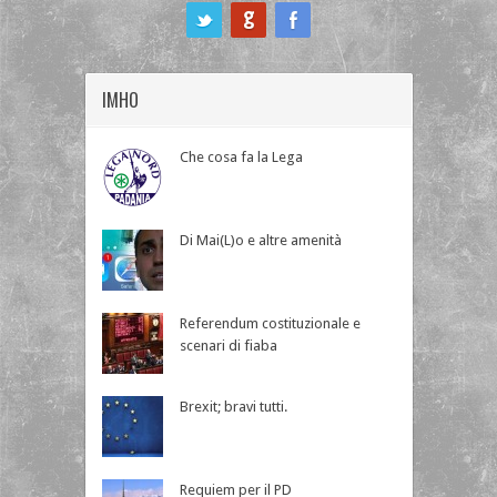
ook
IMHO
Che cosa fa la Lega
Di Mai(L)o e altre amenità
Referendum costituzionale e
scenari di fiaba
Brexit; bravi tutti.
Requiem per il PD