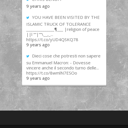
9 years ago
YOU HAVE BEEN VISITED BY THE
ISLAMIC TRUCK OF TOLERANCE
______________¶___ |religion of peace
||l “”|””\__,_...
https://t.co/yUD4QSKQ78
9 years ago
Dieci cose che potresti non sapere
su Emmanuel Macron: - Dovesse
vincere anche il secondo turno delle...
https://t.co/8wmlN7ESOo
9 years ago