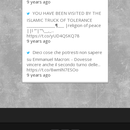
9 years ago
YOU HAVE BEEN VISITED BY THE
ISLAMIC TRUCK OF TOLERANCE
______________¶___ |religion of peace
||l “”|””\__,_...
https://t.co/yUD4QSKQ78
9 years ago
Dieci cose che potresti non sapere
su Emmanuel Macron: - Dovesse
vincere anche il secondo turno delle...
https://t.co/8wmlN7ESOo
9 years ago