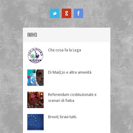
ook
IMHO
Che cosa fa la Lega
Di Mai(L)o e altre amenità
Referendum costituzionale e
scenari di fiaba
Brexit; bravi tutti.