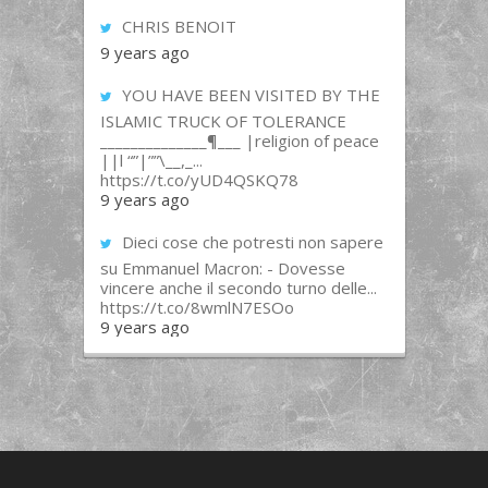
CHRIS BENOIT
9 years ago
YOU HAVE BEEN VISITED BY THE
ISLAMIC TRUCK OF TOLERANCE
______________¶___ |religion of peace
||l “”|””\__,_...
https://t.co/yUD4QSKQ78
9 years ago
Dieci cose che potresti non sapere
su Emmanuel Macron: - Dovesse
vincere anche il secondo turno delle...
https://t.co/8wmlN7ESOo
9 years ago