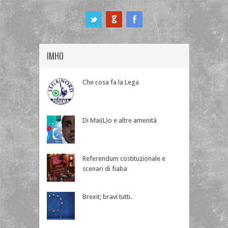
ook
IMHO
Che cosa fa la Lega
Di Mai(L)o e altre amenità
Referendum costituzionale e
scenari di fiaba
Brexit; bravi tutti.