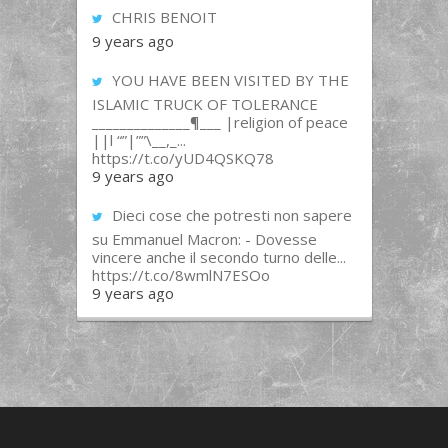
CHRIS BENOIT
9 years ago
YOU HAVE BEEN VISITED BY THE
ISLAMIC TRUCK OF TOLERANCE
______________¶___ |religion of peace
||l “”|””\__,_...
https://t.co/yUD4QSKQ78
9 years ago
Dieci cose che potresti non sapere
su Emmanuel Macron: - Dovesse
vincere anche il secondo turno delle...
https://t.co/8wmlN7ESOo
9 years ago