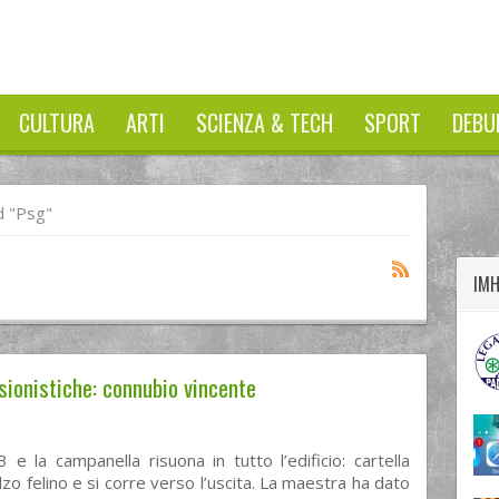
CULTURA
ARTI
SCIENZA & TECH
SPORT
DEBU
twitter
googleplus
facebook
 "psg"
IM
sionistiche: connubio vincente
 e la campanella risuona in tutto l’edificio: cartella
lzo felino e si corre verso l’uscita. La maestra ha dato