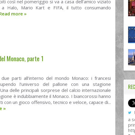
iti così nel pomeriggio si va a casa dell’amico viziato
 a Halo, Mario Kart e FIFA, il tutto consumando
Read more
»
del Monaco, parte 1
n due parti all’interno del mondo Monaco: i francesi
upendo l’universo del pallone con una stagione
REC
Una delle principali sorprese del calcio internazionale
gione è indubbiamente il Monaco. I biancorossi hanno
ti con un gioco offensivo, tecnico e veloce, capace di...
re
»
I
a s
pri
htt