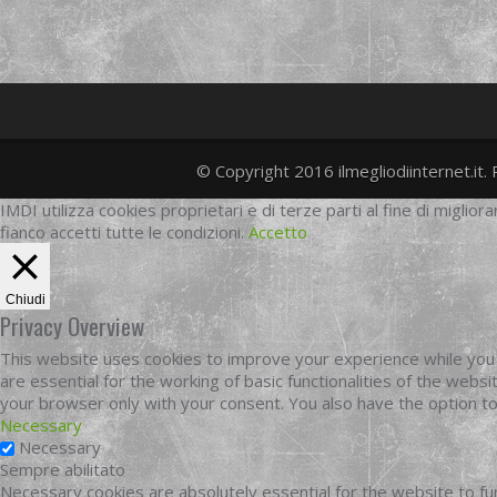
© Copyright 2016 ilmegliodiinternet.it. 
IMDI utilizza cookies proprietari e di terze parti al fine di migliora
fianco accetti tutte le condizioni.
Accetto
Chiudi
Privacy Overview
This website uses cookies to improve your experience while you 
are essential for the working of basic functionalities of the web
your browser only with your consent. You also have the option t
Necessary
Necessary
Sempre abilitato
Necessary cookies are absolutely essential for the website to fun