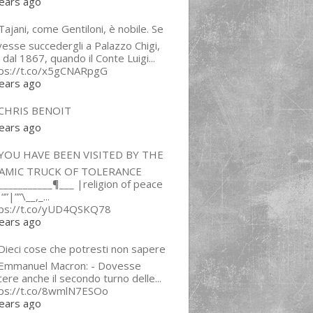
ears ago
ajani, come Gentiloni, è nobile. Se
esse succedergli a Palazzo Chigi,
 dal 1867, quando il Conte Luigi...
tps://t.co/x5gCNARpgG
ears ago
CHRIS BENOIT
ears ago
YOU HAVE BEEN VISITED BY THE
LAMIC TRUCK OF TOLERANCE
___________¶___ |religion of peace
“”|””\__,_...
tps://t.co/yUD4QSKQ78
ears ago
Dieci cose che potresti non sapere
 Emmanuel Macron: - Dovesse
cere anche il secondo turno delle...
tps://t.co/8wmlN7ESOo
ears ago