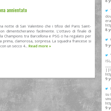
8 y
ona annientato
T
dov
era
ht
na notte di San Valentino che i tifosi del Paris Saint-
8 y
on dimenticheranno facilmente. L’ottavo di finale di
la Champions tra Barcellona e PSG ci ha regalato per
la prima, clamorosa, sorpresa. La squadra francese si
9 y
con un secco 4...
Read more
»
IS
___
||l 
ht
9 y
su
vin
ht
9 y