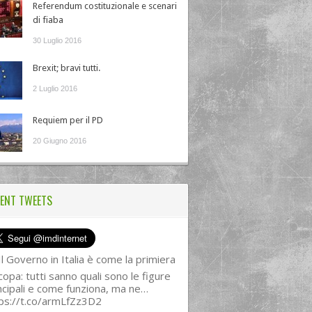
Referendum costituzionale e scenari
di fiaba
30 Luglio 2016
Brexit; bravi tutti.
2 Luglio 2016
Requiem per il PD
20 Giugno 2016
ENT TWEETS
l Governo in Italia è come la primiera
copa: tutti sanno quali sono le figure
ncipali e come funziona, ma ne…
ps://t.co/armLfZz3D2