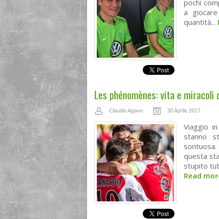
pochi comp
a giocare
quantità...
Les phénomènes: vita e miracoli 
Claudio Agave
30 Aprile 2017
Viaggio i
stanno st
sontuosa. 
questa sta
stupito tut
Read mo