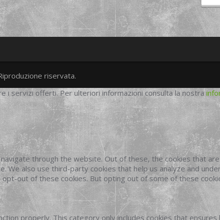
Riproduzione riservata.
twitter
googleplus
facebook
re i servizi offerti. Per ulteriori informazioni consulta la nostra
info
navigate through the website. Out of these, the cookies that ar
site. We also use third-party cookies that help us analyze and und
o opt-out of these cookies. But opting out of some of these cook
ction properly. This category only includes cookies that ensures 