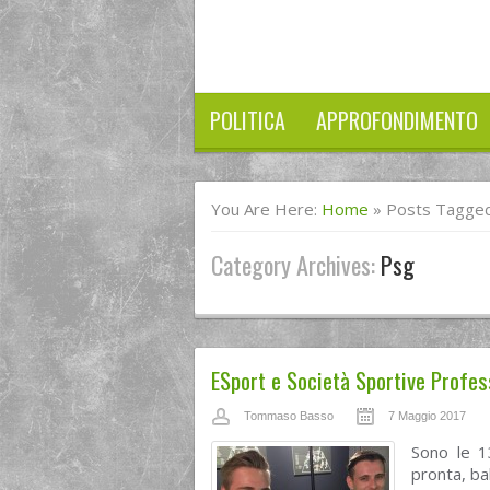
POLITICA
APPROFONDIMENTO
You Are Here:
Home
»
Posts Tagged
Category Archives:
Psg
ESport e Società Sportive Profes
Tommaso Basso
7 Maggio 2017
Sono le 13
pronta, ba