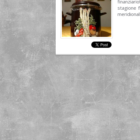
finanziar
stagione 
meridionali