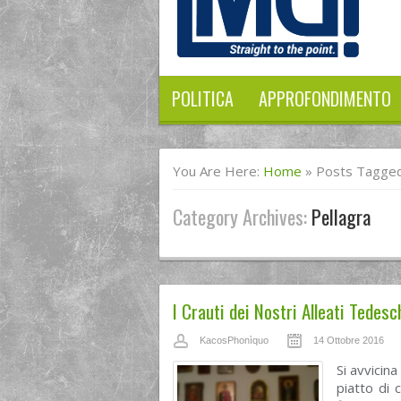
POLITICA
APPROFONDIMENTO
You Are Here:
Home
»
Posts Tagged
Category Archives:
Pellagra
I Crauti dei Nostri Alleati Tedesc
KacosPhonìquo
14 Ottobre 2016
Si avvicina
piatto di 