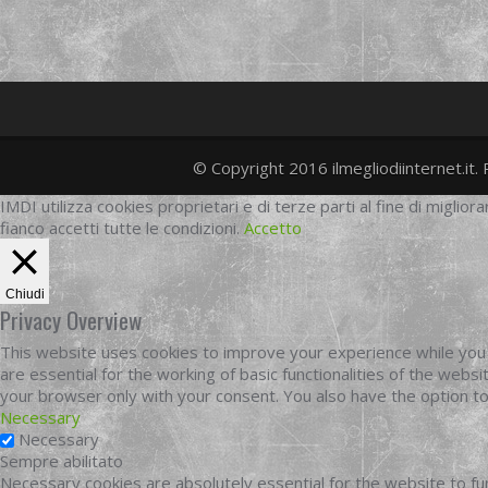
© Copyright 2016 ilmegliodiinternet.it. 
IMDI utilizza cookies proprietari e di terze parti al fine di migliora
fianco accetti tutte le condizioni.
Accetto
Chiudi
Privacy Overview
This website uses cookies to improve your experience while you 
are essential for the working of basic functionalities of the web
your browser only with your consent. You also have the option t
Necessary
Necessary
Sempre abilitato
Necessary cookies are absolutely essential for the website to fun