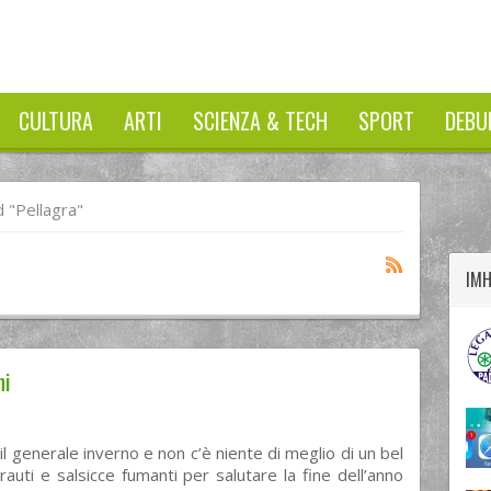
CULTURA
ARTI
SCIENZA & TECH
SPORT
DEBU
twitter
googleplus
facebook
 "pellagra"
IM
hi
 il generale inverno e non c’è niente di meglio di un bel
crauti e salsicce fumanti per salutare la fine dell’anno