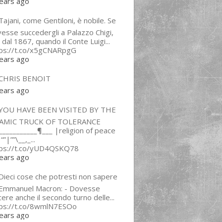
ears ago
ajani, come Gentiloni, è nobile. Se
esse succedergli a Palazzo Chigi,
 dal 1867, quando il Conte Luigi...
tps://t.co/x5gCNARpgG
ears ago
CHRIS BENOIT
ears ago
YOU HAVE BEEN VISITED BY THE
LAMIC TRUCK OF TOLERANCE
___________¶___ |religion of peace
“”|””\__,_...
tps://t.co/yUD4QSKQ78
ears ago
Dieci cose che potresti non sapere
 Emmanuel Macron: - Dovesse
cere anche il secondo turno delle...
tps://t.co/8wmlN7ESOo
ears ago