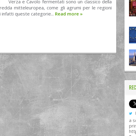
io! Verza e Cavolo fermentati sono un classico della
fredda mitteleuropea, come gli agrumi per le regioni
 infatti queste categorie...
Read more
»
REC
I
a s
pri
htt