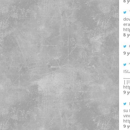
8 y
T
dov
era
ht
8 y
9 y
IS
___
||l 
ht
9 y
su
vin
ht
9 y