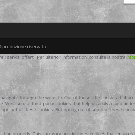
Riproduzione riservata.
twitter
googleplus
facebook
re i servizi offerti. Per ulteriori informazioni consulta la nostra
info
navigate through the website. Out of these, the cookies that ar
site. We also use third-party cookies that help us analyze and und
o opt-out of these cookies. But opting out of some of these cook
ction properly. This category only includes cookies that ensures 