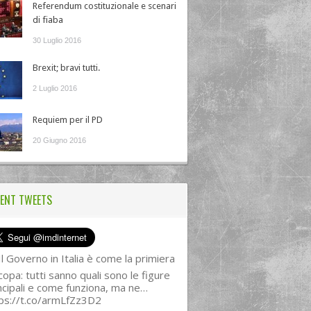
Referendum costituzionale e scenari
di fiaba
30 Luglio 2016
Brexit; bravi tutti.
2 Luglio 2016
Requiem per il PD
20 Giugno 2016
ENT TWEETS
l Governo in Italia è come la primiera
copa: tutti sanno quali sono le figure
ncipali e come funziona, ma ne…
ps://t.co/armLfZz3D2