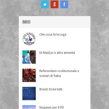
ook
IMHO
Che cosa fa la Lega
Di Mai(L)o e altre amenità
Referendum costituzionale e
scenari di fiaba
Brexit; bravi tutti.
Requiem per il PD