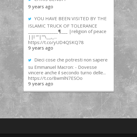
9 years ago
YOU HAVE BEEN VISITED BY THE
ISLAMIC TRUCK OF TOLERANCE
______________¶___ |religion of peace
||l “”|””\__,_...
https://t.co/yUD4QSKQ78
9 years ago
Dieci cose che potresti non sapere
su Emmanuel Macron: - Dovesse
vincere anche il secondo turno delle...
https://t.co/8wmlN7ESOo
9 years ago