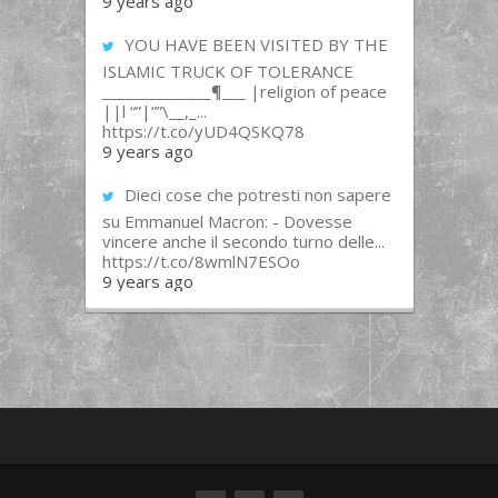
9 years ago
YOU HAVE BEEN VISITED BY THE
ISLAMIC TRUCK OF TOLERANCE
______________¶___ |religion of peace
||l “”|””\__,_...
https://t.co/yUD4QSKQ78
9 years ago
Dieci cose che potresti non sapere
su Emmanuel Macron: - Dovesse
vincere anche il secondo turno delle...
https://t.co/8wmlN7ESOo
9 years ago