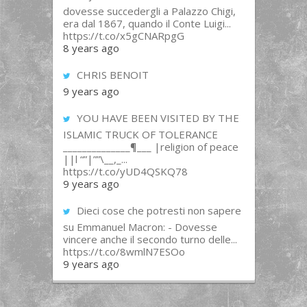
dovesse succedergli a Palazzo Chigi,
era dal 1867, quando il Conte Luigi...
https://t.co/x5gCNARpgG
8 years ago
CHRIS BENOIT
9 years ago
YOU HAVE BEEN VISITED BY THE
ISLAMIC TRUCK OF TOLERANCE
______________¶___ |religion of peace
||l “”|””\__,_...
https://t.co/yUD4QSKQ78
9 years ago
Dieci cose che potresti non sapere
su Emmanuel Macron: - Dovesse
vincere anche il secondo turno delle...
https://t.co/8wmlN7ESOo
9 years ago