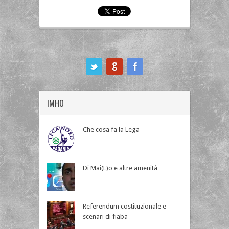
ook
IMHO
Che cosa fa la Lega
Di Mai(L)o e altre amenità
Referendum costituzionale e
scenari di fiaba