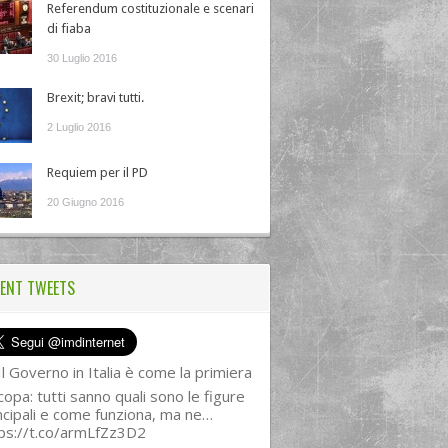
Referendum costituzionale e scenari
di fiaba
30 Luglio 2016
Brexit; bravi tutti.
2 Luglio 2016
Requiem per il PD
20 Giugno 2016
ENT TWEETS
l Governo in Italia è come la primiera
copa: tutti sanno quali sono le figure
ncipali e come funziona, ma ne…
ps://t.co/armLfZz3D2