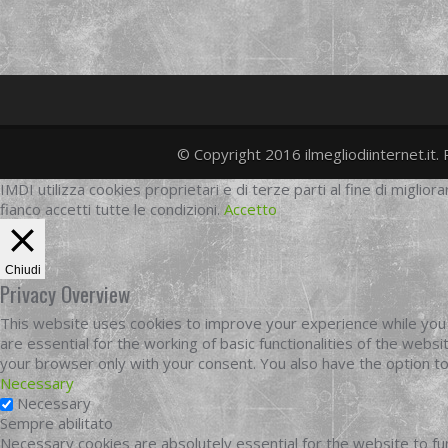
© Copyright 2016 ilmegliodiinternet.it. 
IMDI utilizza cookies proprietari e di terze parti al fine di migliora
fianco accetti tutte le condizioni.
Accetto
Chiudi
Privacy Overview
This website uses cookies to improve your experience while you 
are essential for the working of basic functionalities of the web
your browser only with your consent. You also have the option t
Necessary
Necessary
Sempre abilitato
Necessary cookies are absolutely essential for the website to fun