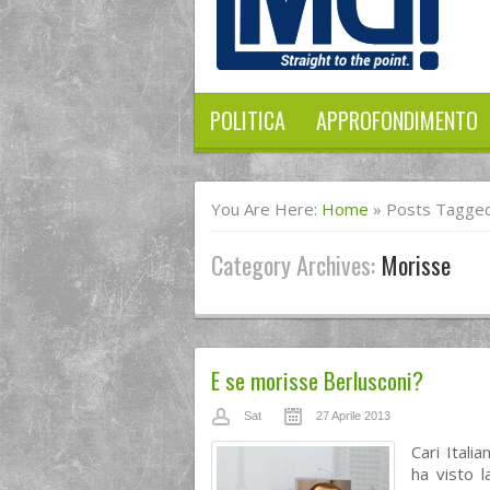
POLITICA
APPROFONDIMENTO
You Are Here:
Home
»
Posts Tagged
Category Archives:
Morisse
E se morisse Berlusconi?
Sat
27 Aprile 2013
Cari Itali
ha visto l