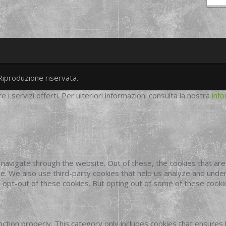
Riproduzione riservata.
twitter
googleplus
facebook
re i servizi offerti. Per ulteriori informazioni consulta la nostra
info
navigate through the website. Out of these, the cookies that ar
site. We also use third-party cookies that help us analyze and und
o opt-out of these cookies. But opting out of some of these cook
ction properly. This category only includes cookies that ensures 