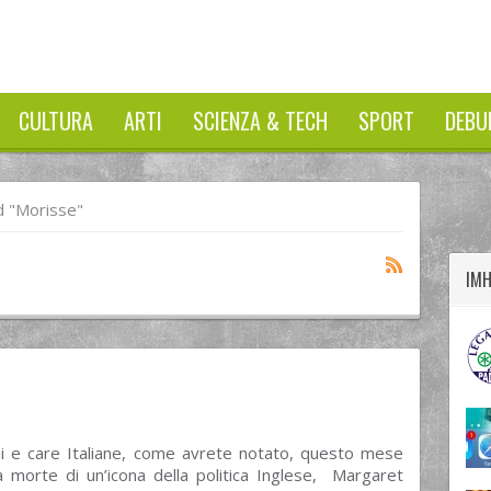
CULTURA
ARTI
SCIENZA & TECH
SPORT
DEBU
twitter
googleplus
facebook
 "morisse"
IM
ani e care Italiane, come avrete notato, questo mese
a morte di un’icona della politica Inglese, Margaret