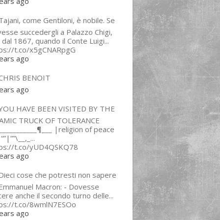
ears ago
ajani, come Gentiloni, è nobile. Se
esse succedergli a Palazzo Chigi,
 dal 1867, quando il Conte Luigi...
tps://t.co/x5gCNARpgG
ears ago
CHRIS BENOIT
ears ago
YOU HAVE BEEN VISITED BY THE
LAMIC TRUCK OF TOLERANCE
___________¶___ |religion of peace
“”|””\__,_...
tps://t.co/yUD4QSKQ78
ears ago
Dieci cose che potresti non sapere
 Emmanuel Macron: - Dovesse
cere anche il secondo turno delle...
tps://t.co/8wmlN7ESOo
ears ago