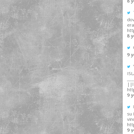
8 y
T
dov
era
ht
8 y
9 y
IS
___
||l 
ht
9 y
su
vin
ht
9 y