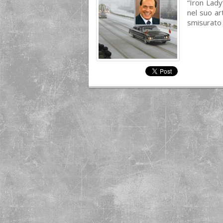
“Iron Lady
nel suo ar
smisurato 