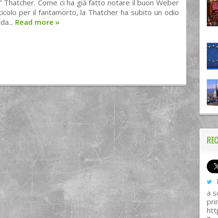
” Thatcher. Come ci ha già fatto notare il buon Weber
ticolo per il fantamorto, la Thatcher ha subito un odio
da...
Read more
»
REC
I
a s
pri
htt