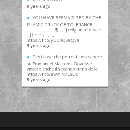
9 years ago
YOU HAVE BEEN VISITED BY THE
ISLAMIC TRUCK OF TOLERANCE
______________¶___ |religion of peace
||l “”|””\__,_...
https://t.co/yUD4QSKQ78
9 years ago
Dieci cose che potresti non sapere
su Emmanuel Macron: - Dovesse
vincere anche il secondo turno delle...
https://t.co/8wmlN7ESOo
9 years ago