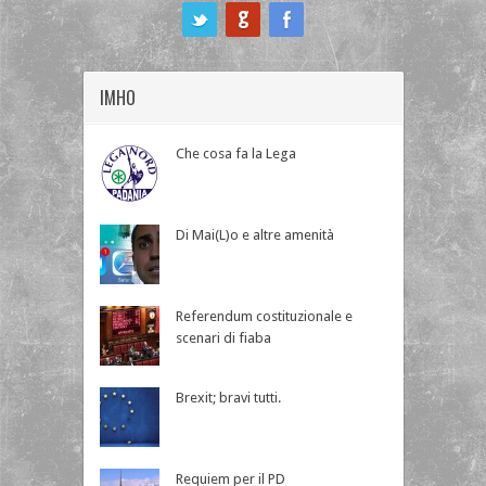
ook
IMHO
Che cosa fa la Lega
Di Mai(L)o e altre amenità
Referendum costituzionale e
scenari di fiaba
Brexit; bravi tutti.
Requiem per il PD