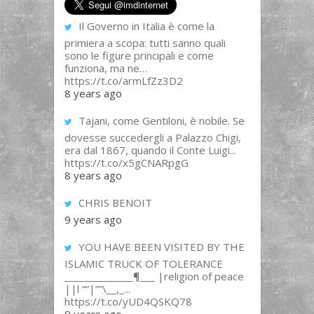
Il Governo in Italia è come la
primiera a scopa: tutti sanno quali
sono le figure principali e come
funziona, ma ne…
https://t.co/armLfZz3D2
8 years ago
Tajani, come Gentiloni, è nobile. Se
dovesse succedergli a Palazzo Chigi,
era dal 1867, quando il Conte Luigi...
https://t.co/x5gCNARpgG
8 years ago
CHRIS BENOIT
9 years ago
YOU HAVE BEEN VISITED BY THE
ISLAMIC TRUCK OF TOLERANCE
______________¶___ |religion of peace
||l “”|””\__,_...
https://t.co/yUD4QSKQ78