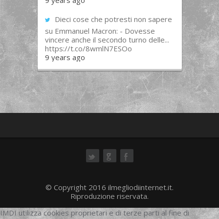
9 years ago
Dieci cose che potresti non sapere
su Emmanuel Macron: - Dovesse
vincere anche il secondo turno delle...
https://t.co/8wmlN7ESOo
9 years ago
ok
© Copyright 2016 ilmegliodiinternet.it.
Riproduzione riservata.
IMDI utilizza cookies proprietari e di terze parti al fine di