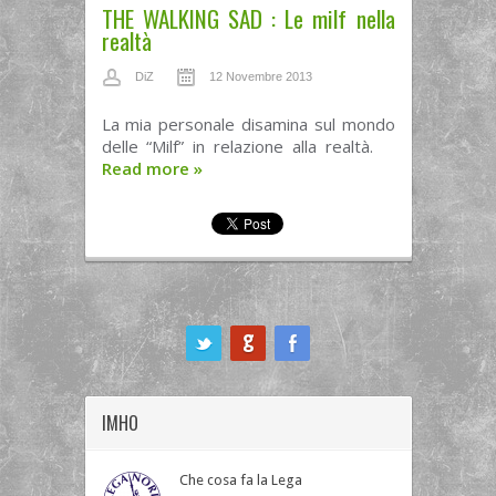
THE WALKING SAD : Le milf nella
realtà
DiZ
12 Novembre 2013
La mia personale disamina sul mondo
delle “Milf” in relazione alla realtà.
Read more
»
ook
IMHO
Che cosa fa la Lega