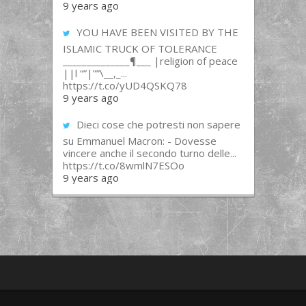
9 years ago
YOU HAVE BEEN VISITED BY THE
ISLAMIC TRUCK OF TOLERANCE
______________¶___ |religion of peace
||l “”|””\__,_...
https://t.co/yUD4QSKQ78
9 years ago
Dieci cose che potresti non sapere
su Emmanuel Macron: - Dovesse
vincere anche il secondo turno delle...
https://t.co/8wmlN7ESOo
9 years ago