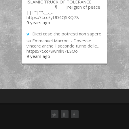
ISLAMIC TRUCK OF TOLERANCE
______________¶___ |religion of peace
||l “”|””\__,_...
https://t.co/yUD4QSKQ78
9 years ago
Dieci cose che potresti non sapere
su Emmanuel Macron: - Dovesse
vincere anche il secondo turno delle...
https://t.co/8wmlN7ESOo
9 years ago
ok