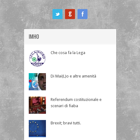
ook
IMHO
Che cosa fa la Lega
Di Mai(L)o e altre amenità
Referendum costituzionale e
scenari di fiaba
Brexit; bravi tutti.