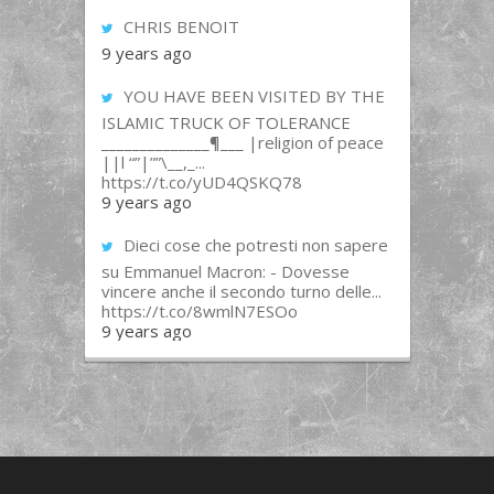
CHRIS BENOIT
9 years ago
YOU HAVE BEEN VISITED BY THE
ISLAMIC TRUCK OF TOLERANCE
______________¶___ |religion of peace
||l “”|””\__,_...
https://t.co/yUD4QSKQ78
9 years ago
Dieci cose che potresti non sapere
su Emmanuel Macron: - Dovesse
vincere anche il secondo turno delle...
https://t.co/8wmlN7ESOo
9 years ago