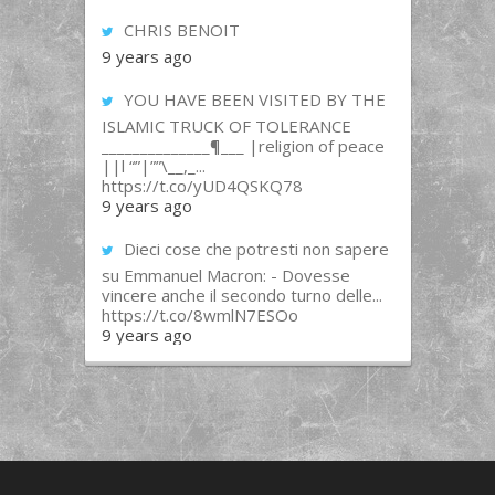
CHRIS BENOIT
9 years ago
YOU HAVE BEEN VISITED BY THE
ISLAMIC TRUCK OF TOLERANCE
______________¶___ |religion of peace
||l “”|””\__,_...
https://t.co/yUD4QSKQ78
9 years ago
Dieci cose che potresti non sapere
su Emmanuel Macron: - Dovesse
vincere anche il secondo turno delle...
https://t.co/8wmlN7ESOo
9 years ago