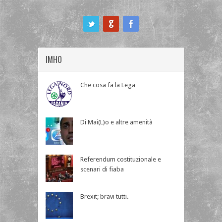
ook
IMHO
Che cosa fa la Lega
Di Mai(L)o e altre amenità
Referendum costituzionale e
scenari di fiaba
Brexit; bravi tutti.