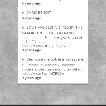
8 years ago
CHRIS BENOIT
9 years ago
YOU HAVE BEEN VISITED BY THE
ISLAMIC TRUCK OF TOLERANCE
______________¶___ |religion of peace
||l “”|””\__,_...
https://t.co/yUD4QSKQ78
9 years ago
Dieci cose che potresti non sapere
su Emmanuel Macron: - Dovesse
vincere anche il secondo turno delle...
https://t.co/8wmlN7ESOo
9 years ago