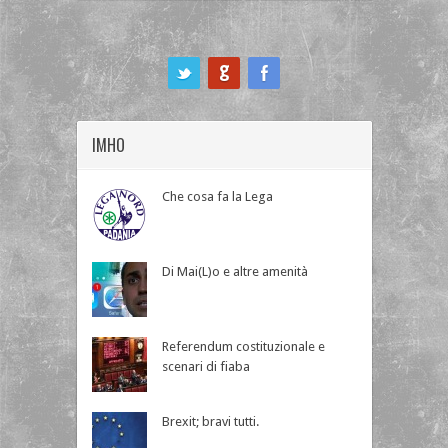
ook
IMHO
Che cosa fa la Lega
Di Mai(L)o e altre amenità
Referendum costituzionale e
scenari di fiaba
Brexit; bravi tutti.