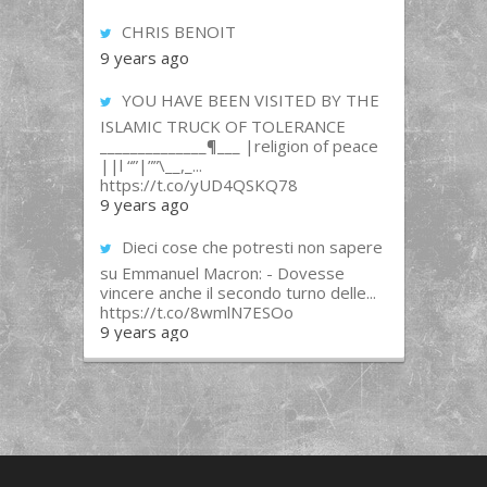
CHRIS BENOIT
9 years ago
YOU HAVE BEEN VISITED BY THE
ISLAMIC TRUCK OF TOLERANCE
______________¶___ |religion of peace
||l “”|””\__,_...
https://t.co/yUD4QSKQ78
9 years ago
Dieci cose che potresti non sapere
su Emmanuel Macron: - Dovesse
vincere anche il secondo turno delle...
https://t.co/8wmlN7ESOo
9 years ago