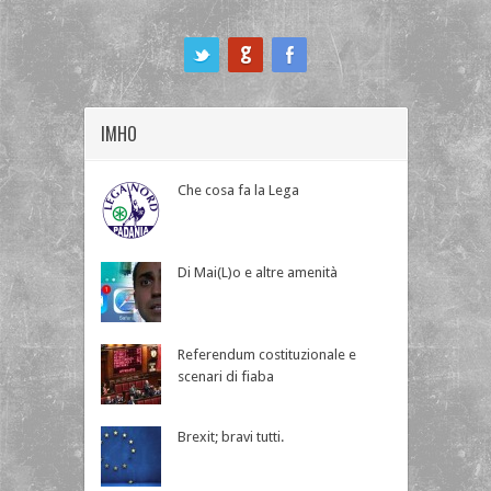
ook
IMHO
Che cosa fa la Lega
Di Mai(L)o e altre amenità
Referendum costituzionale e
scenari di fiaba
Brexit; bravi tutti.