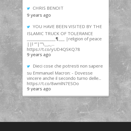
CHRIS BENOIT
9 years ago
YOU HAVE BEEN VISITED BY THE
ISLAMIC TRUCK OF TOLERANCE
______________¶___ |religion of peace
||l “”|””\__,_...
https://t.co/yUD4QSKQ78
9 years ago
Dieci cose che potresti non sapere
su Emmanuel Macron: - Dovesse
vincere anche il secondo turno delle...
https://t.co/8wmlN7ESOo
9 years ago