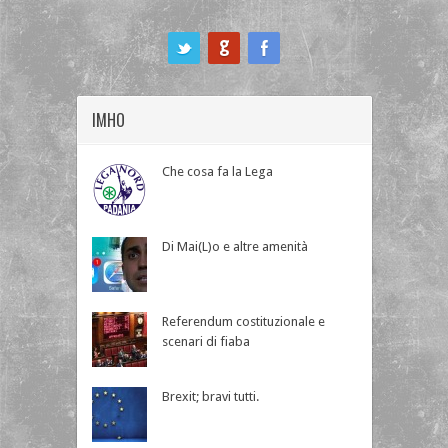
ook
IMHO
Che cosa fa la Lega
Di Mai(L)o e altre amenità
Referendum costituzionale e
scenari di fiaba
Brexit; bravi tutti.