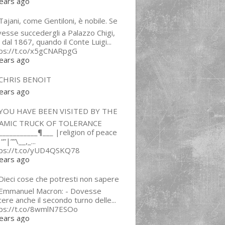
ears ago
ajani, come Gentiloni, è nobile. Se
esse succedergli a Palazzo Chigi,
 dal 1867, quando il Conte Luigi...
tps://t.co/x5gCNARpgG
ears ago
CHRIS BENOIT
ears ago
YOU HAVE BEEN VISITED BY THE
LAMIC TRUCK OF TOLERANCE
___________¶___ |religion of peace
“”|””\__,_...
tps://t.co/yUD4QSKQ78
ears ago
Dieci cose che potresti non sapere
 Emmanuel Macron: - Dovesse
cere anche il secondo turno delle...
tps://t.co/8wmlN7ESOo
ears ago