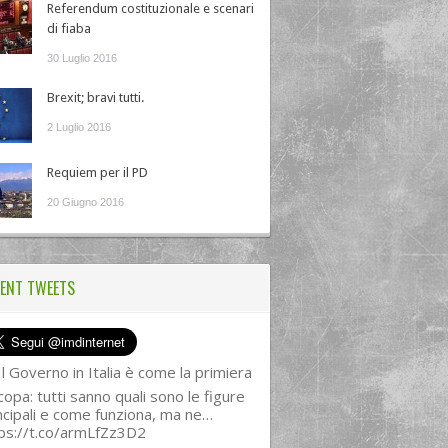
Referendum costituzionale e scenari
di fiaba
30 Luglio 2016
Brexit; bravi tutti.
2 Luglio 2016
Requiem per il PD
20 Giugno 2016
ENT TWEETS
l Governo in Italia è come la primiera
copa: tutti sanno quali sono le figure
ncipali e come funziona, ma ne…
ps://t.co/armLfZz3D2