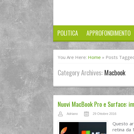
POLITICA
APPROFONDIMENTO
You Are Here:
Home
»
Posts Tagge
Category Archives:
Macbook
Nuovi MacBook Pro e Surface: im
Adriano
29 Ottobre 2016
Questo ar
retina da 