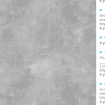
8 y
T
dov
era
ht
8 y
9 y
IS
___
||l 
ht
9 y
su
vin
ht
9 y