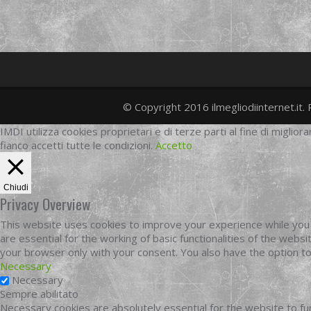
© Copyright 2016 ilmegliodiinternet.it. 
IMDI utilizza cookies proprietari e di terze parti al fine di migliora
fianco accetti tutte le condizioni.
Accetto
Chiudi
Privacy Overview
This website uses cookies to improve your experience while you 
are essential for the working of basic functionalities of the web
your browser only with your consent. You also have the option t
Necessary
Necessary
Sempre abilitato
Necessary cookies are absolutely essential for the website to fun