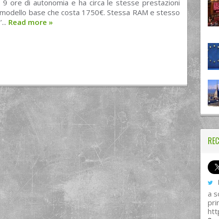
 9 ore di autonomia e ha circa le stesse prestazioni
 modello base che costa 1750€. Stessa RAM e stesso
...
Read more
»
REC
I
a s
pri
htt