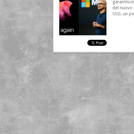
garantisce
del nuovo
SSD, un po’