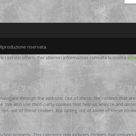
Riproduzione riservata.
twitter
googleplus
facebook
re i servizi offerti. Per ulteriori informazioni consulta la nostra
info
navigate through the website. Out of these, the cookies that ar
site. We also use third-party cookies that help us analyze and und
o opt-out of these cookies. But opting out of some of these cook
ction properly. This category only includes cookies that ensures 