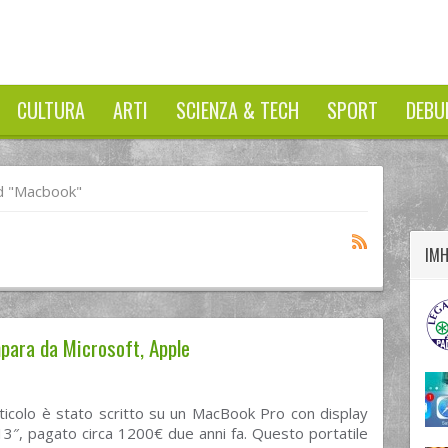
CULTURA
ARTI
SCIENZA & TECH
SPORT
DEBU
twitter
googleplus
facebook
d "macbook"
IM
para da Microsoft, Apple
ticolo è stato scritto su un MacBook Pro con display
13″, pagato circa 1200€ due anni fa. Questo portatile