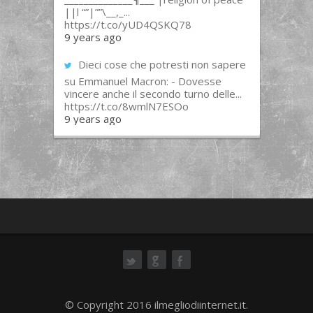
||l “”|””\__,_...
https://t.co/yUD4QSKQ78
9 years ago
Dieci cose che potresti non sapere
su Emmanuel Macron: - Dovesse
vincere anche il secondo turno delle...
https://t.co/8wmlN7ESOo
9 years ago
ok
© Copyright 2016 ilmegliodiinternet.it.