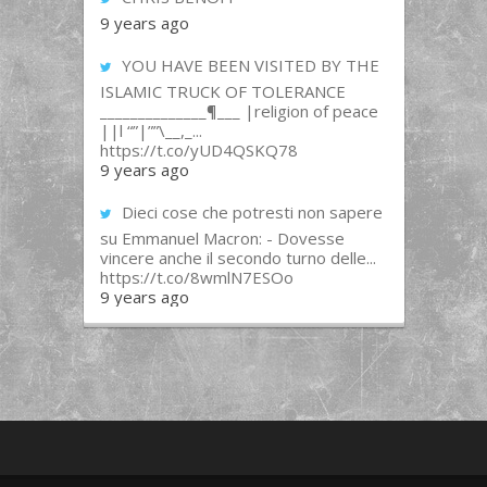
9 years ago
YOU HAVE BEEN VISITED BY THE
ISLAMIC TRUCK OF TOLERANCE
______________¶___ |religion of peace
||l “”|””\__,_...
https://t.co/yUD4QSKQ78
9 years ago
Dieci cose che potresti non sapere
su Emmanuel Macron: - Dovesse
vincere anche il secondo turno delle...
https://t.co/8wmlN7ESOo
9 years ago