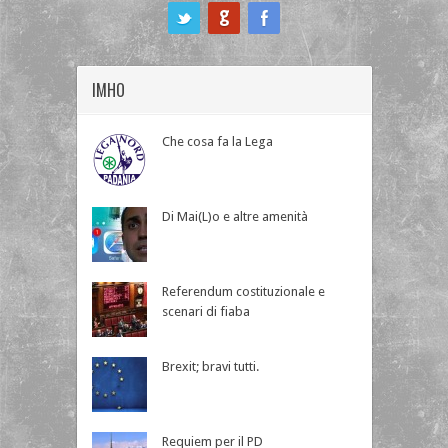
ook
IMHO
Che cosa fa la Lega
Di Mai(L)o e altre amenità
Referendum costituzionale e
scenari di fiaba
Brexit; bravi tutti.
Requiem per il PD