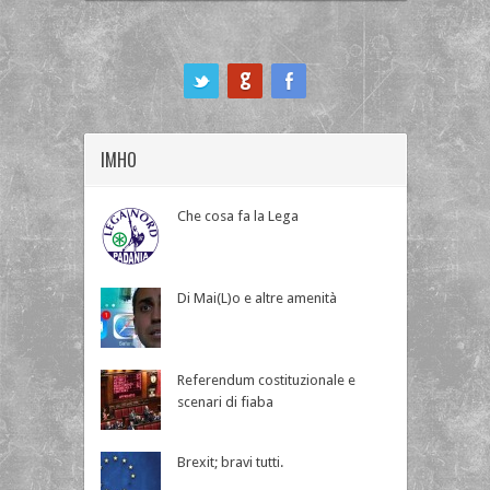
ook
IMHO
Che cosa fa la Lega
Di Mai(L)o e altre amenità
Referendum costituzionale e
scenari di fiaba
Brexit; bravi tutti.