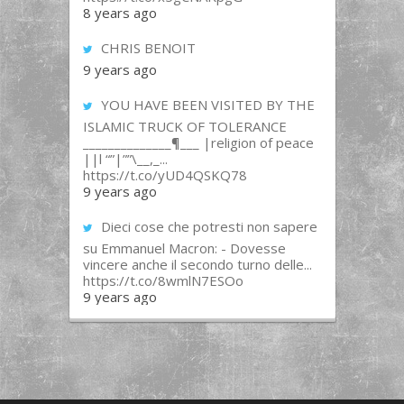
8 years ago
CHRIS BENOIT
9 years ago
YOU HAVE BEEN VISITED BY THE
ISLAMIC TRUCK OF TOLERANCE
______________¶___ |religion of peace
||l “”|””\__,_...
https://t.co/yUD4QSKQ78
9 years ago
Dieci cose che potresti non sapere
su Emmanuel Macron: - Dovesse
vincere anche il secondo turno delle...
https://t.co/8wmlN7ESOo
9 years ago