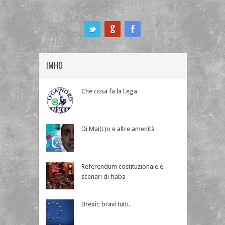
ook
IMHO
Che cosa fa la Lega
Di Mai(L)o e altre amenità
Referendum costituzionale e
scenari di fiaba
Brexit; bravi tutti.