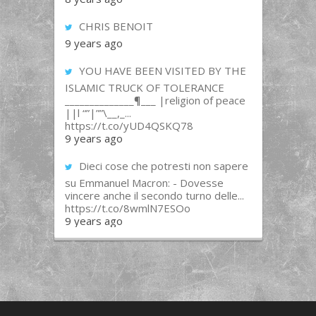
CHRIS BENOIT
9 years ago
YOU HAVE BEEN VISITED BY THE
ISLAMIC TRUCK OF TOLERANCE
______________¶___ |religion of peace
||l “”|””\__,_...
https://t.co/yUD4QSKQ78
9 years ago
Dieci cose che potresti non sapere
su Emmanuel Macron: - Dovesse
vincere anche il secondo turno delle...
https://t.co/8wmlN7ESOo
9 years ago