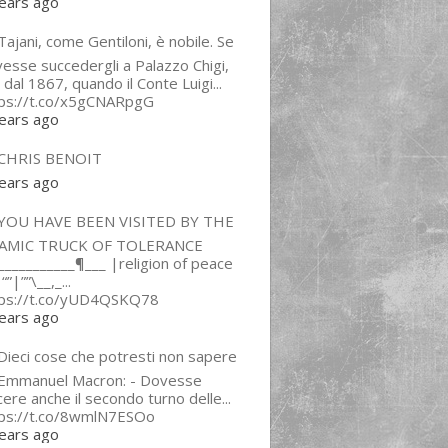
ears ago
ajani, come Gentiloni, è nobile. Se
esse succedergli a Palazzo Chigi,
 dal 1867, quando il Conte Luigi...
tps://t.co/x5gCNARpgG
ears ago
CHRIS BENOIT
ears ago
YOU HAVE BEEN VISITED BY THE
LAMIC TRUCK OF TOLERANCE
___________¶___ |religion of peace
“”|””\__,_...
tps://t.co/yUD4QSKQ78
ears ago
Dieci cose che potresti non sapere
 Emmanuel Macron: - Dovesse
cere anche il secondo turno delle...
tps://t.co/8wmlN7ESOo
ears ago