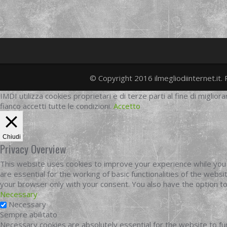
© Copyright 2016 ilmegliodiinternet.it. 
IMDI utilizza cookies proprietari e di terze parti al fine di migliora
fianco accetti tutte le condizioni.
Accetto
Chiudi
Privacy Overview
This website uses cookies to improve your experience while you 
are essential for the working of basic functionalities of the web
your browser only with your consent. You also have the option t
Necessary
Necessary
Sempre abilitato
Necessary cookies are absolutely essential for the website to fun