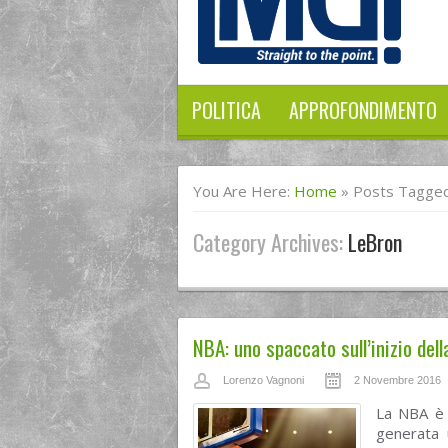
POLITICA
APPROFONDIMENTO
You Are Here:
Home
»
Posts Tagged
Category Archives:
LeBron
NBA: uno spaccato sull’inizio del
Lorenzo Vagnoni
2 Novembre 2016
La NBA è i
generata 