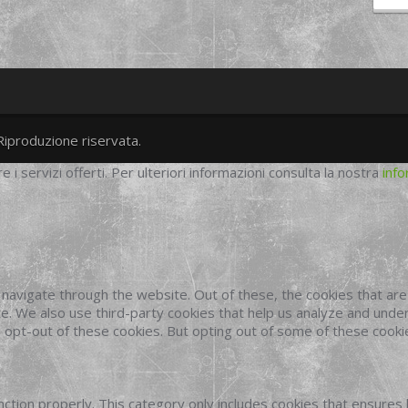
Riproduzione riservata.
twitter
googleplus
facebook
re i servizi offerti. Per ulteriori informazioni consulta la nostra
info
navigate through the website. Out of these, the cookies that ar
site. We also use third-party cookies that help us analyze and und
o opt-out of these cookies. But opting out of some of these cook
ction properly. This category only includes cookies that ensures 