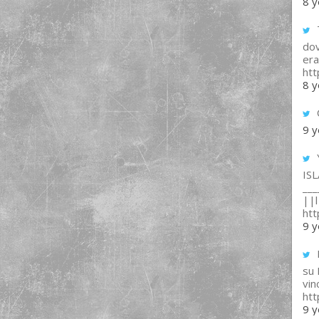
8 y
T
dov
era
ht
8 y
9 y
IS
___
||l 
ht
9 y
su
vin
ht
9 y