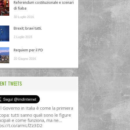
Referendum costituzionale e scenari
di fiaba
30 Luglio 2016
Brexit; bravi tutti.
2 Luglio 2016
Requiem per il PD
20 Giugno 2016
ENT TWEETS
l Governo in Italia è come la primiera
copa: tutti sanno quali sono le figure
ncipali e come funziona, ma ne…
ps://t.co/armLfZz3D2