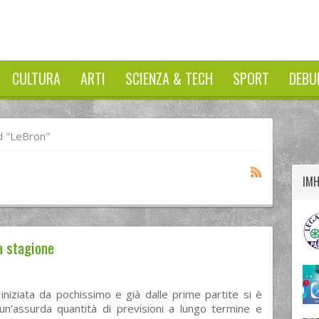
CULTURA
ARTI
SCIENZA & TECH
SPORT
DEBU
twitter
googleplus
facebook
 "LeBron"
IM
la stagione
niziata da pochissimo e già dalle prime partite si è
un’assurda quantità di previsioni a lungo termine e