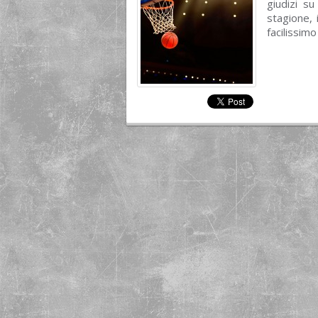
giudizi su
stagione, 
facilissimo