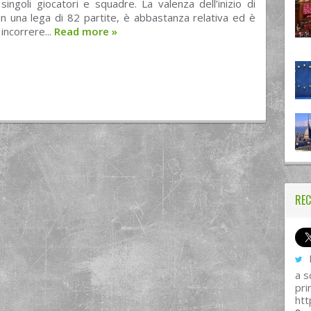
 singoli giocatori e squadre. La valenza dell’inizio di
in una lega di 82 partite, è abbastanza relativa ed è
 incorrere...
Read more
»
REC
I
a s
pri
htt