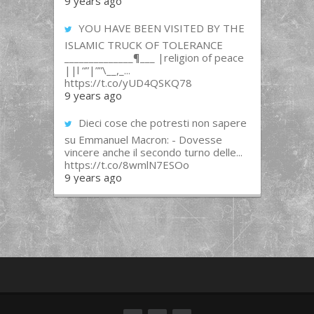
9 years ago
YOU HAVE BEEN VISITED BY THE
ISLAMIC TRUCK OF TOLERANCE
______________¶___ |religion of peace
||l “”|””\__,_...
https://t.co/yUD4QSKQ78
9 years ago
Dieci cose che potresti non sapere
su Emmanuel Macron: - Dovesse
vincere anche il secondo turno delle...
https://t.co/8wmlN7ESOo
9 years ago