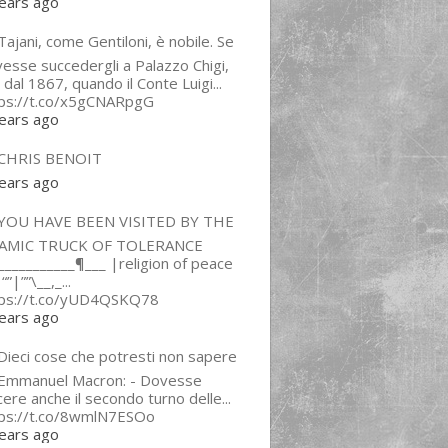
ears ago
ajani, come Gentiloni, è nobile. Se
esse succedergli a Palazzo Chigi,
 dal 1867, quando il Conte Luigi...
tps://t.co/x5gCNARpgG
ears ago
CHRIS BENOIT
ears ago
YOU HAVE BEEN VISITED BY THE
LAMIC TRUCK OF TOLERANCE
___________¶___ |religion of peace
“”|””\__,_...
tps://t.co/yUD4QSKQ78
ears ago
Dieci cose che potresti non sapere
 Emmanuel Macron: - Dovesse
cere anche il secondo turno delle...
tps://t.co/8wmlN7ESOo
ears ago