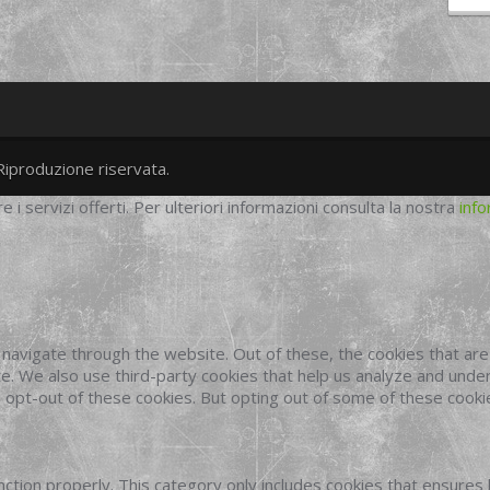
Riproduzione riservata.
twitter
googleplus
facebook
re i servizi offerti. Per ulteriori informazioni consulta la nostra
info
navigate through the website. Out of these, the cookies that ar
site. We also use third-party cookies that help us analyze and und
o opt-out of these cookies. But opting out of some of these cook
ction properly. This category only includes cookies that ensures 