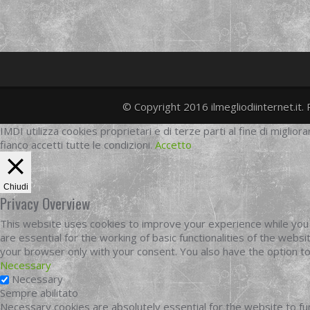
© Copyright 2016 ilmegliodiinternet.it. 
IMDI utilizza cookies proprietari e di terze parti al fine di migliora
fianco accetti tutte le condizioni.
Accetto
Chiudi
Privacy Overview
This website uses cookies to improve your experience while you 
are essential for the working of basic functionalities of the web
your browser only with your consent. You also have the option t
Necessary
Necessary
Sempre abilitato
Necessary cookies are absolutely essential for the website to fun