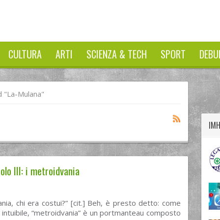
CULTURA
ARTI
SCIENZA & TECH
SPORT
DEBU
twitter
googleplus
facebook
 "la-Mulana"
IM
olo III: i metroidvania
nia, chi era costui?” [cit.] Beh, è presto detto: come
 intuibile, “metroidvania” è un portmanteau composto