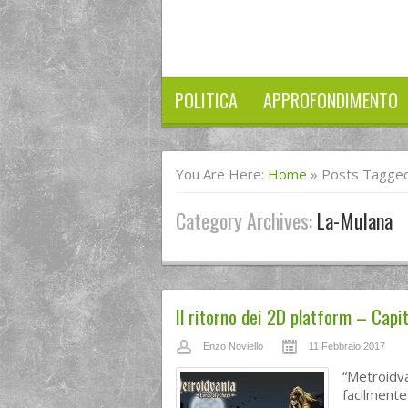
POLITICA
APPROFONDIMENTO
You Are Here:
Home
»
Posts Tagged
Category Archives:
La-Mulana
Il ritorno dei 2D platform – Capit
Enzo Noviello
11 Febbraio 2017
“Metroidva
facilmente