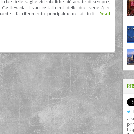
di due delle saghe videoludiche più amate di sempre,
Castlevania. I vari installment delle due serie (per
ami si fa riferimento principalmente ai titoli...
Read
REC
I
a s
pri
htt