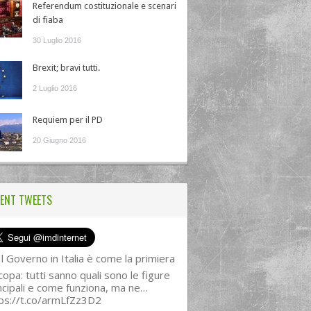
Referendum costituzionale e scenari
di fiaba
30 Luglio 2016
Brexit; bravi tutti.
2 Luglio 2016
Requiem per il PD
20 Giugno 2016
ENT TWEETS
l Governo in Italia è come la primiera
copa: tutti sanno quali sono le figure
ncipali e come funziona, ma ne…
ps://t.co/armLfZz3D2