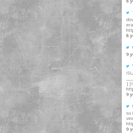
8 y
T
dov
era
ht
8 y
9 y
IS
___
||l 
ht
9 y
su
vin
ht
9 y