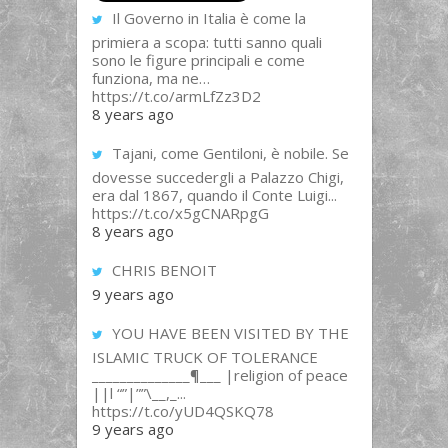
Il Governo in Italia è come la
primiera a scopa: tutti sanno quali
sono le figure principali e come
funziona, ma ne…
https://t.co/armLfZz3D2
8 years ago
Tajani, come Gentiloni, è nobile. Se
dovesse succedergli a Palazzo Chigi,
era dal 1867, quando il Conte Luigi...
https://t.co/x5gCNARpgG
8 years ago
CHRIS BENOIT
9 years ago
YOU HAVE BEEN VISITED BY THE
ISLAMIC TRUCK OF TOLERANCE
______________¶___ |religion of peace
||l “”|””\__,_...
https://t.co/yUD4QSKQ78
9 years ago