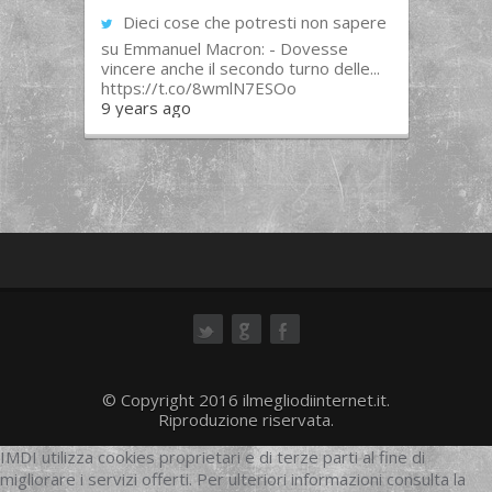
Dieci cose che potresti non sapere
su Emmanuel Macron: - Dovesse
vincere anche il secondo turno delle...
https://t.co/8wmlN7ESOo
9 years ago
ok
© Copyright 2016 ilmegliodiinternet.it.
Riproduzione riservata.
IMDI utilizza cookies proprietari e di terze parti al fine di
migliorare i servizi offerti. Per ulteriori informazioni consulta la