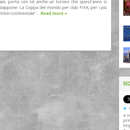
ani, porta con sé anche un torneo che quest’anno si
Giappone: La Coppa del mondo per club FIFA, per i più
“Intercontinentale”....
Read more
»
REC
I
a s
pri
htt