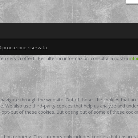
Riproduzione riservata.
twitter
googleplus
facebook
re i servizi offerti. Per ulteriori informazioni consulta la nostra
info
navigate through the website. Out of these, the cookies that ar
site. We also use third-party cookies that help us analyze and und
o opt-out of these cookies. But opting out of some of these cook
ction properly. This category only includes cookies that ensures 