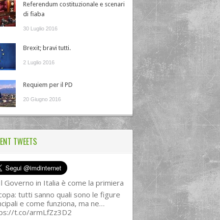
Referendum costituzionale e scenari
di fiaba
30 Luglio 2016
Brexit; bravi tutti.
2 Luglio 2016
Requiem per il PD
20 Giugno 2016
ENT TWEETS
l Governo in Italia è come la primiera
copa: tutti sanno quali sono le figure
ncipali e come funziona, ma ne…
ps://t.co/armLfZz3D2