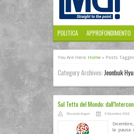
POLITICA
APPROFONDIMENTO
You Are Here:
Home
»
Posts Tagged
Category Archives:
Jeonbuk Hyu
Sul Tetto del Mondo: dall’Interco
Riccardo Angori
9 Dicembre 2016
Dicembre, 
la pausa n