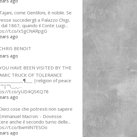
ears ago
ajani, come Gentiloni, è nobile. Se
esse succedergli a Palazzo Chigi,
 dal 1867, quando il Conte Luigi...
tps://t.co/x5gCNARpgG
ears ago
CHRIS BENOIT
ears ago
YOU HAVE BEEN VISITED BY THE
LAMIC TRUCK OF TOLERANCE
___________¶___ |religion of peace
“”|””\__,_...
tps://t.co/yUD4QSKQ78
ears ago
Dieci cose che potresti non sapere
 Emmanuel Macron: - Dovesse
cere anche il secondo turno delle...
tps://t.co/8wmlN7ESOo
ears ago