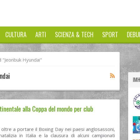
CULTURA
ARTI
SCIENZA & TECH
SPORT
DEBU
twitter
googleplus
facebook
 "Jeonbuk Hyundai"
ndai
IM
ntinentale alla Coppa del mondo per club
oltre a portare il Boxing Day nei paesi anglosassoni,
atalizia in Italia e la clausura di alcuni campionati