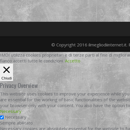
© Copyright 2016 ilmegliodiinternet.it. 
IMDI utilizza cookies proprietari e di terze parti al fine di migliora
fianco accetti tutte le condizioni.
Accetto
Chiudi
Privacy Overview
This website uses cookies to improve your experience while you 
are essential for the working of basic functionalities of the web
your browser only with your consent. You also have the option t
Necessary
Necessary
Sempre abilitato
Necessary cookies are absolutely essential for the website to fun