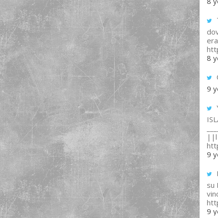
8 y
T
dov
era
ht
8 y
9 y
IS
___
||l 
ht
9 y
su
vin
ht
9 y