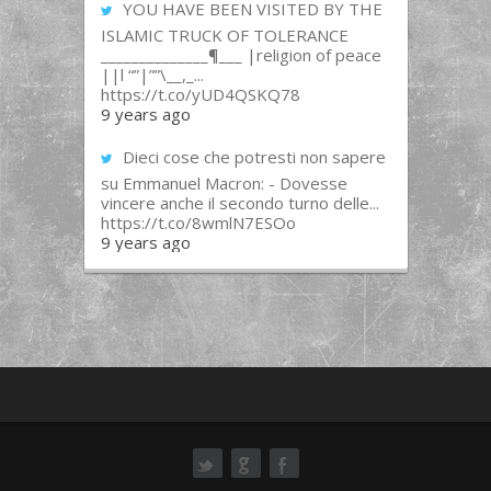
YOU HAVE BEEN VISITED BY THE
ISLAMIC TRUCK OF TOLERANCE
______________¶___ |religion of peace
||l “”|””\__,_...
https://t.co/yUD4QSKQ78
9 years ago
Dieci cose che potresti non sapere
su Emmanuel Macron: - Dovesse
vincere anche il secondo turno delle...
https://t.co/8wmlN7ESOo
9 years ago
ok