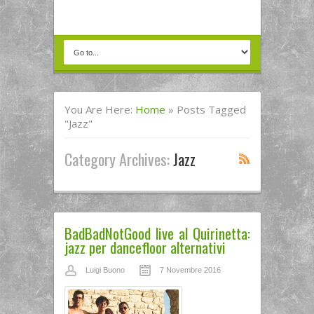
You Are Here:
Home
»
Posts Tagged
"jazz"
Category Archives:
Jazz
BadBadNotGood live al Quirinetta:
jazz per dancefloor alternativi
Luigi Buono
7 Novembre 2016