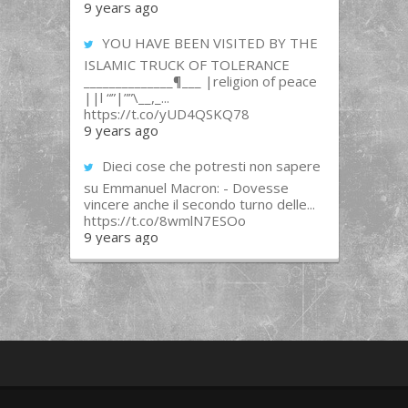
9 years ago
YOU HAVE BEEN VISITED BY THE
ISLAMIC TRUCK OF TOLERANCE
______________¶___ |religion of peace
||l “”|””\__,_...
https://t.co/yUD4QSKQ78
9 years ago
Dieci cose che potresti non sapere
su Emmanuel Macron: - Dovesse
vincere anche il secondo turno delle...
https://t.co/8wmlN7ESOo
9 years ago