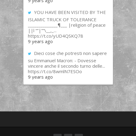
9 years ago
YOU HAVE BEEN VISITED BY THE
ISLAMIC TRUCK OF TOLERANCE
______________¶___ |religion of peace
||l “”|””\__,_...
https://t.co/yUD4QSKQ78
9 years ago
Dieci cose che potresti non sapere
su Emmanuel Macron: - Dovesse
vincere anche il secondo turno delle...
https://t.co/8wmlN7ESOo
9 years ago