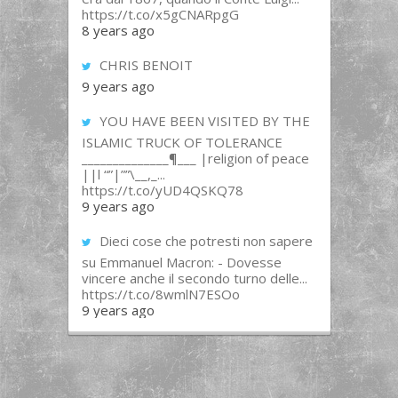
https://t.co/x5gCNARpgG
8 years ago
CHRIS BENOIT
9 years ago
YOU HAVE BEEN VISITED BY THE
ISLAMIC TRUCK OF TOLERANCE
______________¶___ |religion of peace
||l “”|””\__,_...
https://t.co/yUD4QSKQ78
9 years ago
Dieci cose che potresti non sapere
su Emmanuel Macron: - Dovesse
vincere anche il secondo turno delle...
https://t.co/8wmlN7ESOo
9 years ago