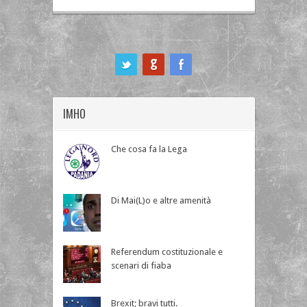
ook
IMHO
Che cosa fa la Lega
Di Mai(L)o e altre amenità
Referendum costituzionale e
scenari di fiaba
Brexit; bravi tutti.