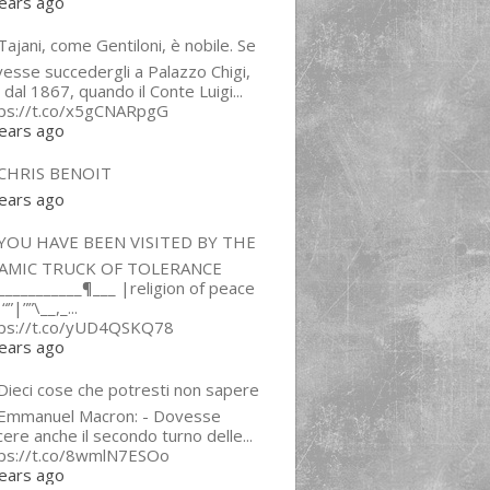
ears ago
ajani, come Gentiloni, è nobile. Se
esse succedergli a Palazzo Chigi,
 dal 1867, quando il Conte Luigi...
tps://t.co/x5gCNARpgG
ears ago
CHRIS BENOIT
ears ago
YOU HAVE BEEN VISITED BY THE
LAMIC TRUCK OF TOLERANCE
___________¶___ |religion of peace
“”|””\__,_...
tps://t.co/yUD4QSKQ78
ears ago
Dieci cose che potresti non sapere
 Emmanuel Macron: - Dovesse
cere anche il secondo turno delle...
tps://t.co/8wmlN7ESOo
ears ago