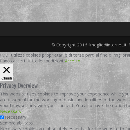
© Copyright 2016 ilmegliodiinternet.it. 
IMDI utilizza cookies proprietari e di terze parti al fine di migliora
fianco accetti tutte le condizioni.
Accetto
Chiudi
Privacy Overview
This website uses cookies to improve your experience while you 
are essential for the working of basic functionalities of the web
your browser only with your consent. You also have the option t
Necessary
Necessary
Sempre abilitato
Necessary cookies are absolutely essential for the website to fun