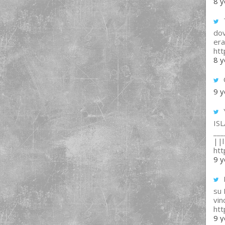
8 y
T
dov
era
ht
8 y
9 y
IS
___
||l 
ht
9 y
su
vin
ht
9 y