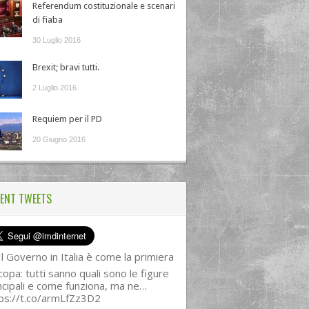
Referendum costituzionale e scenari
di fiaba
30 Luglio 2016
Brexit; bravi tutti.
2 Luglio 2016
Requiem per il PD
20 Giugno 2016
ENT TWEETS
l Governo in Italia è come la primiera
copa: tutti sanno quali sono le figure
ncipali e come funziona, ma ne…
ps://t.co/armLfZz3D2