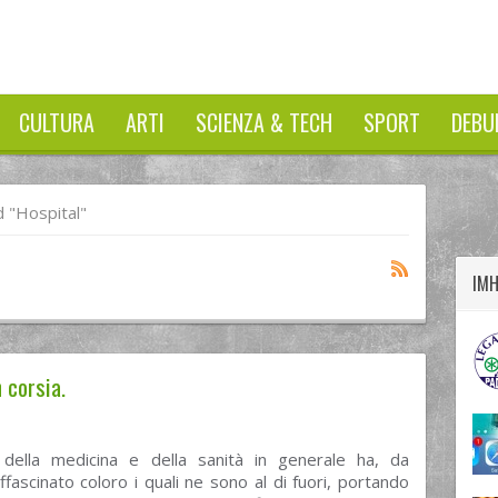
CULTURA
ARTI
SCIENZA & TECH
SPORT
DEBU
twitter
googleplus
facebook
 "Hospital"
IM
 corsia.
della medicina e della sanità in generale ha, da
fascinato coloro i quali ne sono al di fuori, portando