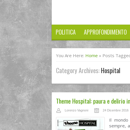
POLITICA
APPROFONDIMENTO
You Are Here:
Home
»
Posts Tagged
Category Archives:
Hospital
Theme Hospital: paura e delirio in
Lorenzo Vagnoni
24 Dicembre 2016
Il mondo 
sempre, af