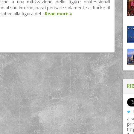
che a una mitizzazione delle figure professionali
no al suo interno; basti pensare solamente al fiorire di
lative alla figura del...
Read more
»
REC
I
a s
pri
htt