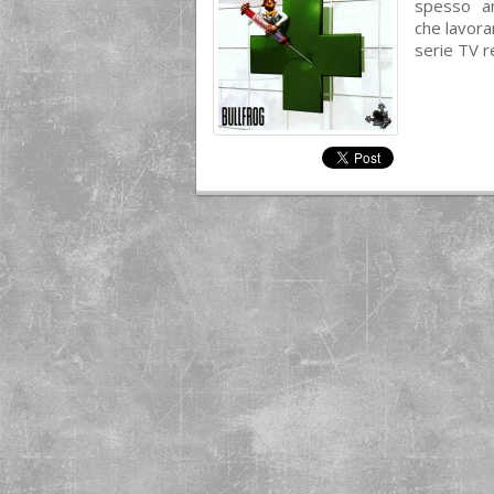
spesso an
che lavora
serie TV re