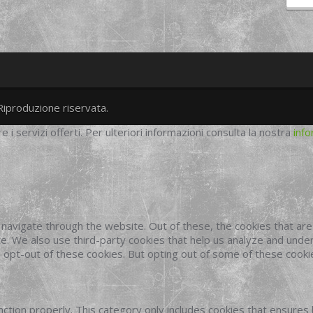
Riproduzione riservata.
twitter
googleplus
facebook
re i servizi offerti. Per ulteriori informazioni consulta la nostra
info
navigate through the website. Out of these, the cookies that ar
site. We also use third-party cookies that help us analyze and und
o opt-out of these cookies. But opting out of some of these cook
ction properly. This category only includes cookies that ensures 