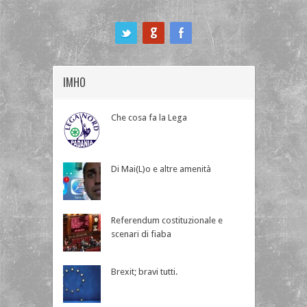
ook
IMHO
Che cosa fa la Lega
Di Mai(L)o e altre amenità
Referendum costituzionale e
scenari di fiaba
Brexit; bravi tutti.