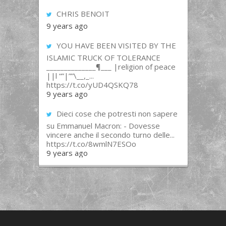
CHRIS BENOIT
9 years ago
YOU HAVE BEEN VISITED BY THE
ISLAMIC TRUCK OF TOLERANCE
______________¶___ |religion of peace
||l “”|””\__,_...
https://t.co/yUD4QSKQ78
9 years ago
Dieci cose che potresti non sapere
su Emmanuel Macron: - Dovesse
vincere anche il secondo turno delle...
https://t.co/8wmlN7ESOo
9 years ago