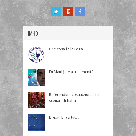
ook
IMHO
Che cosa fa la Lega
Di Mai(L)o e altre amenità
Referendum costituzionale e
scenari di fiaba
Brexit; bravi tutti.