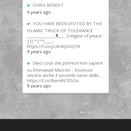
CHRIS BENOIT
9 years ago
YOU HAVE BEEN VISITED BY THE
ISLAMIC TRUCK OF TOLERANCE
______________¶___ |religion of peace
||l “”|””\__,_...
https://t.co/yUD4QSKQ78
9 years ago
Dieci cose che potresti non sapere
su Emmanuel Macron: - Dovesse
vincere anche il secondo turno delle...
https://t.co/8wmlN7ESOo
9 years ago