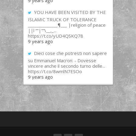
9 years ago
YOU HAVE BEEN VISITED BY THE
ISLAMIC TRUCK OF TOLERANCE
______________¶___ |religion of peace
||l “”|””\__,_...
https://t.co/yUD4QSKQ78
9 years ago
Dieci cose che potresti non sapere
su Emmanuel Macron: - Dovesse
vincere anche il secondo turno delle...
https://t.co/8wmlN7ESOo
9 years ago