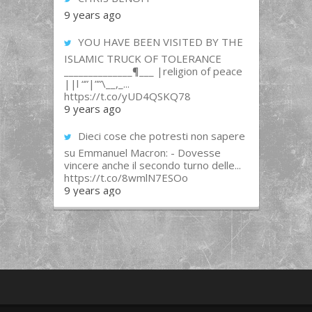
9 years ago
YOU HAVE BEEN VISITED BY THE
ISLAMIC TRUCK OF TOLERANCE
______________¶___ |religion of peace
||l “”|””\__,_...
https://t.co/yUD4QSKQ78
9 years ago
Dieci cose che potresti non sapere
su Emmanuel Macron: - Dovesse
vincere anche il secondo turno delle...
https://t.co/8wmlN7ESOo
9 years ago