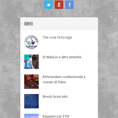
ook
IMHO
Che cosa fa la Lega
Di Mai(L)o e altre amenità
Referendum costituzionale e
scenari di fiaba
Brexit; bravi tutti.
Requiem per il PD