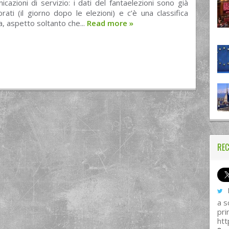
cazioni di servizio: i dati del fantaelezioni sono già
orati (il giorno dopo le elezioni) e c’è una classifica
a, aspetto soltanto che...
Read more
»
REC
I
a s
pri
htt