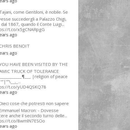
ears ago
ajani, come Gentiloni, è nobile. Se
esse succedergli a Palazzo Chigi,
 dal 1867, quando il Conte Luigi...
tps://t.co/x5gCNARpgG
ears ago
CHRIS BENOIT
ears ago
YOU HAVE BEEN VISITED BY THE
LAMIC TRUCK OF TOLERANCE
___________¶___ |religion of peace
“”|””\__,_...
tps://t.co/yUD4QSKQ78
ears ago
Dieci cose che potresti non sapere
 Emmanuel Macron: - Dovesse
cere anche il secondo turno delle...
tps://t.co/8wmlN7ESOo
ears ago