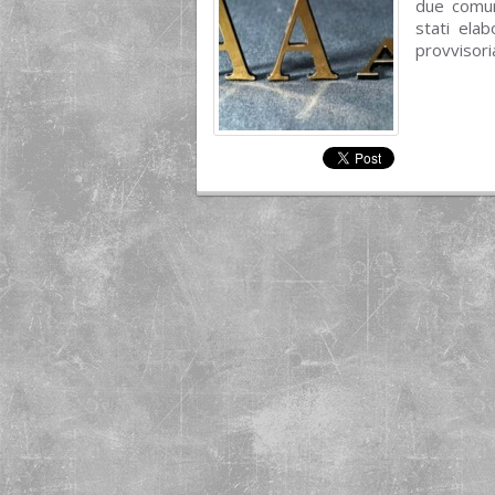
due comuni
stati elab
provvisori