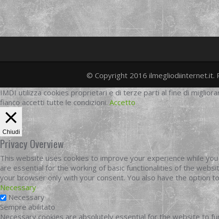
© Copyright 2016 ilmegliodiinternet.it. 
IMDI utilizza cookies proprietari e di terze parti al fine di migliora
fianco accetti tutte le condizioni.
Accetto
Chiudi
Privacy Overview
This website uses cookies to improve your experience while you 
are essential for the working of basic functionalities of the web
your browser only with your consent. You also have the option t
Necessary
Necessary
Sempre abilitato
Necessary cookies are absolutely essential for the website to fun