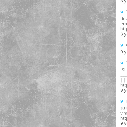
8 y
T
dov
era
ht
8 y
9 y
IS
___
||l 
ht
9 y
su
vin
ht
9 y