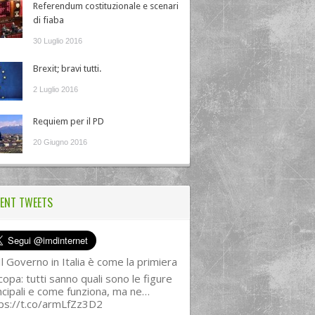
Referendum costituzionale e scenari
di fiaba
30 Luglio 2016
Brexit; bravi tutti.
2 Luglio 2016
Requiem per il PD
20 Giugno 2016
ENT TWEETS
l Governo in Italia è come la primiera
copa: tutti sanno quali sono le figure
ncipali e come funziona, ma ne…
ps://t.co/armLfZz3D2