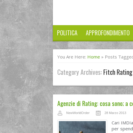
POLITICA
APPROFONDIMENTO
You Are Here:
Home
»
Posts Tagged 
Category Archives:
Fitch Rating
Agenzie di Rating: cosa sono; a c
NewWorldOrder
28 Marzo 2013
Cari IMDIa
per spende