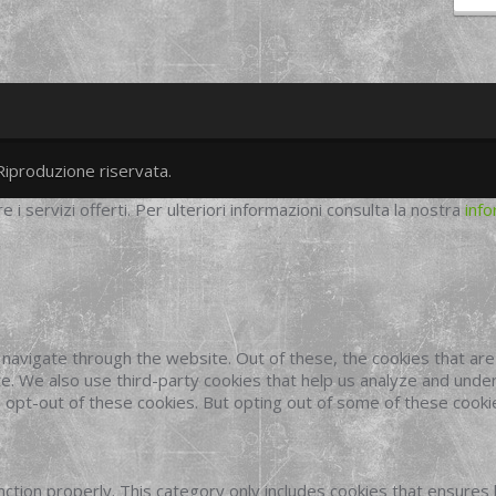
Riproduzione riservata.
twitter
googleplus
facebook
re i servizi offerti. Per ulteriori informazioni consulta la nostra
info
navigate through the website. Out of these, the cookies that ar
site. We also use third-party cookies that help us analyze and und
o opt-out of these cookies. But opting out of some of these cook
ction properly. This category only includes cookies that ensures 