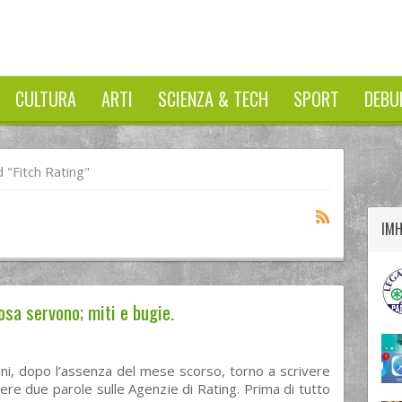
CULTURA
ARTI
SCIENZA & TECH
SPORT
DEBU
twitter
googleplus
facebook
"Fitch Rating"
IM
osa servono; miti e bugie.
ni, dopo l’assenza del mese scorso, torno a scrivere
re due parole sulle Agenzie di Rating. Prima di tutto