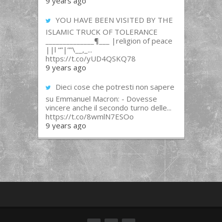
9 years ago
YOU HAVE BEEN VISITED BY THE
ISLAMIC TRUCK OF TOLERANCE
______________¶___ |religion of peace
||l “”|””\__,_...
https://t.co/yUD4QSKQ78
9 years ago
Dieci cose che potresti non sapere
su Emmanuel Macron: - Dovesse
vincere anche il secondo turno delle...
https://t.co/8wmlN7ESOo
9 years ago