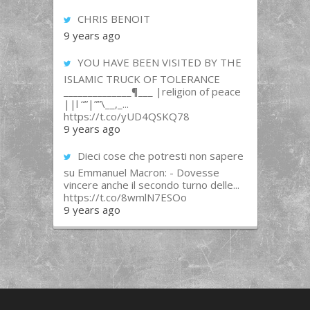
CHRIS BENOIT
9 years ago
YOU HAVE BEEN VISITED BY THE
ISLAMIC TRUCK OF TOLERANCE
______________¶___ |religion of peace
||l “”|””\__,_...
https://t.co/yUD4QSKQ78
9 years ago
Dieci cose che potresti non sapere
su Emmanuel Macron: - Dovesse
vincere anche il secondo turno delle...
https://t.co/8wmlN7ESOo
9 years ago