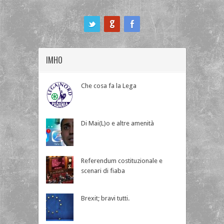
ook
IMHO
Che cosa fa la Lega
Di Mai(L)o e altre amenità
Referendum costituzionale e
scenari di fiaba
Brexit; bravi tutti.