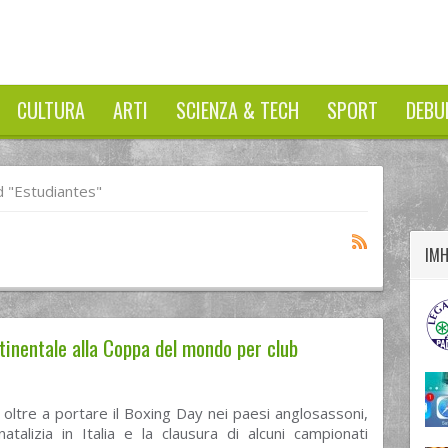
CULTURA
ARTI
SCIENZA & TECH
SPORT
DEBU
twitter
googleplus
facebook
 "Estudiantes"
IM
ntinentale alla Coppa del mondo per club
oltre a portare il Boxing Day nei paesi anglosassoni,
atalizia in Italia e la clausura di alcuni campionati