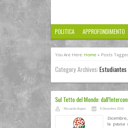
POLITICA
APPROFONDIMENTO
You Are Here:
Home
»
Posts Tagged
Category Archives:
Estudiantes
Sul Tetto del Mondo: dall’Interco
Riccardo Angori
9 Dicembre 2016
Dicembre, 
la pausa n