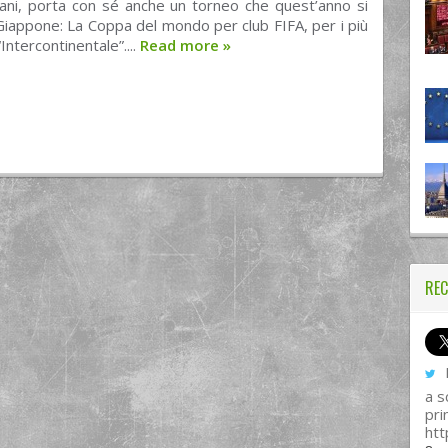
ani, porta con sé anche un torneo che quest’anno si
Giappone: La Coppa del mondo per club FIFA, per i più
“Intercontinentale”....
Read more
»
REC
I
a s
pri
htt