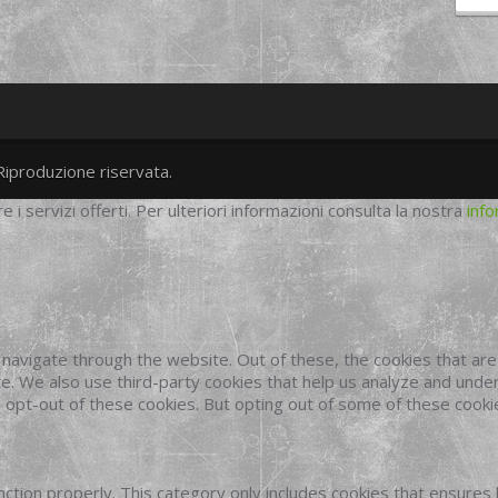
Riproduzione riservata.
twitter
googleplus
facebook
re i servizi offerti. Per ulteriori informazioni consulta la nostra
info
navigate through the website. Out of these, the cookies that ar
site. We also use third-party cookies that help us analyze and und
o opt-out of these cookies. But opting out of some of these cook
ction properly. This category only includes cookies that ensures 