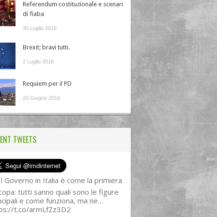
Referendum costituzionale e scenari
di fiaba
30 Luglio 2016
Brexit; bravi tutti.
2 Luglio 2016
Requiem per il PD
20 Giugno 2016
ENT TWEETS
l Governo in Italia è come la primiera
copa: tutti sanno quali sono le figure
ncipali e come funziona, ma ne…
ps://t.co/armLfZz3D2