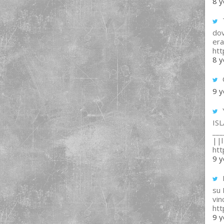
8 y
T
dov
era
ht
8 y
9 y
IS
___
||l 
ht
9 y
su
vin
ht
9 y