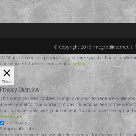
© Copyright 2016 ilmegliodiinternet.it. 
IMDI utilizza cookies proprietari e di terze parti al fine di migliora
fianco accetti tutte le condizioni.
Accetto
Chiudi
Privacy Overview
This website uses cookies to improve your experience while you 
are essential for the working of basic functionalities of the web
your browser only with your consent. You also have the option t
Necessary
Necessary
Sempre abilitato
Necessary cookies are absolutely essential for the website to fun