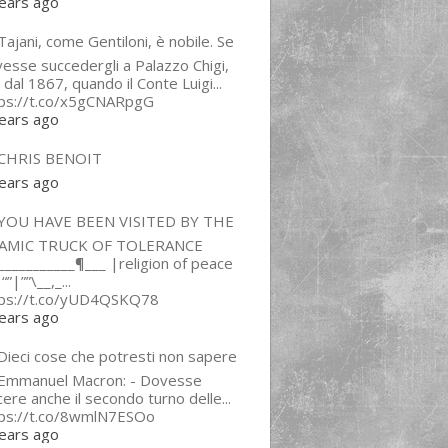
ears ago
ajani, come Gentiloni, è nobile. Se
esse succedergli a Palazzo Chigi,
 dal 1867, quando il Conte Luigi...
tps://t.co/x5gCNARpgG
ears ago
CHRIS BENOIT
ears ago
YOU HAVE BEEN VISITED BY THE
LAMIC TRUCK OF TOLERANCE
___________¶___ |religion of peace
“”|””\__,_...
tps://t.co/yUD4QSKQ78
ears ago
Dieci cose che potresti non sapere
 Emmanuel Macron: - Dovesse
cere anche il secondo turno delle...
tps://t.co/8wmlN7ESOo
ears ago