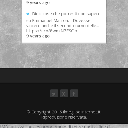
9 years ago
Dieci cose che potresti non sapere
su Emmanuel Macron: - Dovesse
vincere anche il secondo turno delle...
https://t.co/8wmlN7ESOo
9 years ago
ok
© Copyright 2016 ilmegliodiinternet.it.
Riproduzione riservata.
IMDI utilizza cookies proprietari e di terze parti al fine di