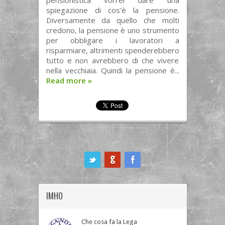
pensionistica vorrei dare una
spiegazione di cos’è la pensione.
Diversamente da quello che molti
credono, la pensione è uno strumento
per obbligare i lavoratori a
risparmiare, altrimenti spenderebbero
tutto e non avrebbero di che vivere
nella vecchiaia. Quindi la pensione è...
Read more
»
ook
IMHO
Che cosa fa la Lega