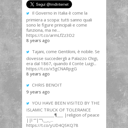
Il Governo in Italia è come la
primiera a scopa: tutti sanno quali
sono le figure principali e come
funziona, ma ne…
https://t.co/armLfZz3D2
8 years ago
Tajani, come Gentiloni, è nobile. Se
dovesse succedergli a Palazzo Chigi,
era dal 1867, quando il Conte Luigi...
https://t.co/x5gCNARpgG
8 years ago
CHRIS BENOIT
9 years ago
YOU HAVE BEEN VISITED BY THE
ISLAMIC TRUCK OF TOLERANCE
______________¶___ |religion of peace
||l “”|””\__,_...
https://t.co/yUD4QSKQ78