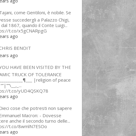
ears ago
ajani, come Gentiloni, è nobile. Se
esse succedergli a Palazzo Chigi,
 dal 1867, quando il Conte Luigi...
tps://t.co/x5gCNARpgG
ears ago
CHRIS BENOIT
ears ago
YOU HAVE BEEN VISITED BY THE
LAMIC TRUCK OF TOLERANCE
___________¶___ |religion of peace
“”|””\__,_...
tps://t.co/yUD4QSKQ78
ears ago
Dieci cose che potresti non sapere
 Emmanuel Macron: - Dovesse
cere anche il secondo turno delle...
tps://t.co/8wmlN7ESOo
ears ago