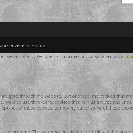
Riproduzione riservata.
twitter
googleplus
facebook
re i servizi offerti. Per ulteriori informazioni consulta la nostra
info
navigate through the website. Out of these, the cookies that ar
site. We also use third-party cookies that help us analyze and und
o opt-out of these cookies. But opting out of some of these cook
ction properly. This category only includes cookies that ensures 