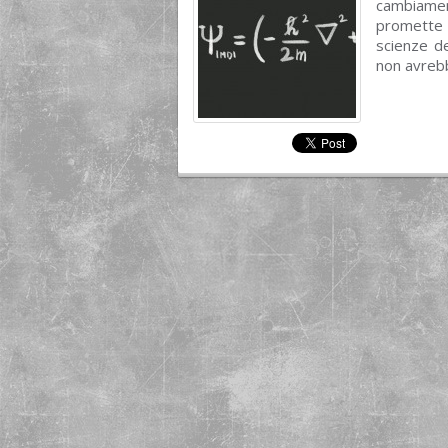
cambiamen
promette 
scienze de
non avrebb