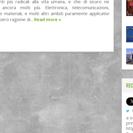
ti più radicali alla vita umana, e che di sicuro ne
ancora molti più. Elettronica, telecomunicazioni,
i materiali, e molti altri ambiti puramente applicativi
ero ragione di...
Read more
»
REC
I
a s
pri
htt