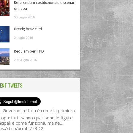
Referendum costituzionale e scenari
di fiaba
30 Luglio 2016
Brexit; bravi tutti.
2 Luglio 2016
Requiem per il PD
20 Giugno 2016
ENT TWEETS
l Governo in Italia è come la primiera
copa: tutti sanno quali sono le figure
ncipali e come funziona, ma ne…
ps://t.co/armLfZz3D2