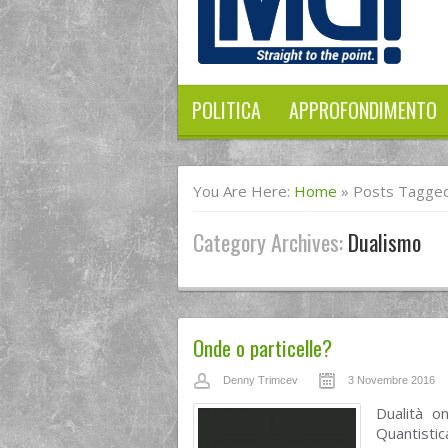
POLITICA
APPROFONDIMENTO
You Are Here:
Home
»
Posts Tagged
Category Archives:
Dualismo
Onde o particelle?
Denny Trimcev
3 Novembre 2016
Dualità o
Quantisti