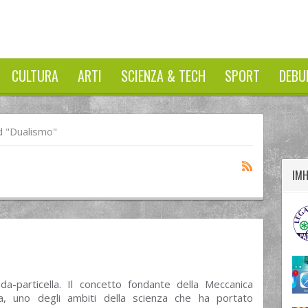
CULTURA
ARTI
SCIENZA & TECH
SPORT
DEBU
twitter
googleplus
facebook
 "dualismo"
IM
nda-particella. Il concetto fondante della Meccanica
ca, uno degli ambiti della scienza che ha portato