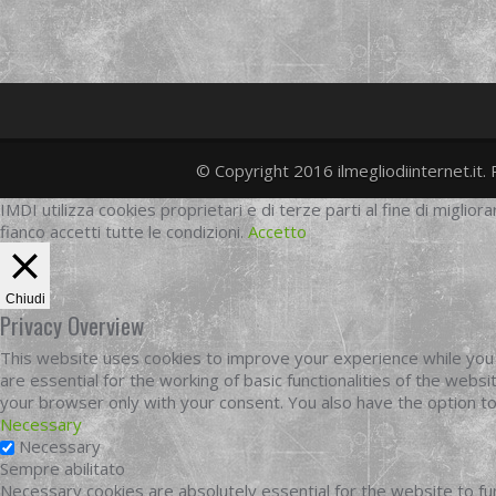
© Copyright 2016 ilmegliodiinternet.it. 
IMDI utilizza cookies proprietari e di terze parti al fine di migliora
fianco accetti tutte le condizioni.
Accetto
Chiudi
Privacy Overview
This website uses cookies to improve your experience while you 
are essential for the working of basic functionalities of the web
your browser only with your consent. You also have the option t
Necessary
Necessary
Sempre abilitato
Necessary cookies are absolutely essential for the website to fun