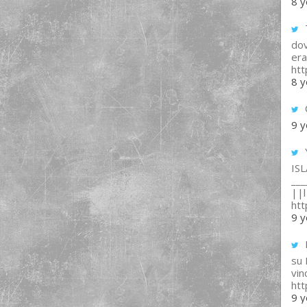
8 y
T
dov
era
ht
8 y
9 y
IS
___
||l 
ht
9 y
su
vin
ht
9 y