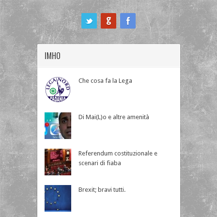
ook
IMHO
Che cosa fa la Lega
Di Mai(L)o e altre amenità
Referendum costituzionale e
scenari di fiaba
Brexit; bravi tutti.