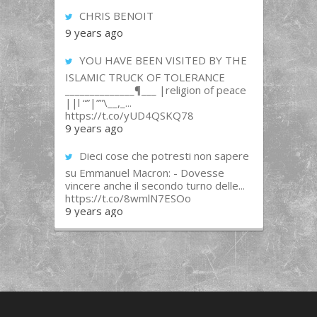
CHRIS BENOIT
9 years ago
YOU HAVE BEEN VISITED BY THE
ISLAMIC TRUCK OF TOLERANCE
______________¶___ |religion of peace
||l “”|””\__,_...
https://t.co/yUD4QSKQ78
9 years ago
Dieci cose che potresti non sapere
su Emmanuel Macron: - Dovesse
vincere anche il secondo turno delle...
https://t.co/8wmlN7ESOo
9 years ago