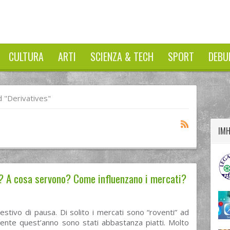
CULTURA
ARTI
SCIENZA & TECH
SPORT
DEBU
twitter
googleplus
facebook
 "Derivatives"
IM
? A cosa servono? Come influenzano i mercati?
estivo di pausa. Di solito i mercati sono “roventi” ad
nte quest’anno sono stati abbastanza piatti. Molto