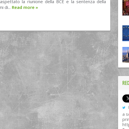
 aspettato la riunione della BCE e la sentenza della
i di...
Read more
»
REC
I
a s
pri
htt