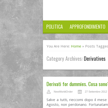
POLITICA
APPROFONDIMENTO
You Are Here:
Home
»
Posts Tagged
Category Archives:
Derivatives
Derivati for dummies. Cosa sono
NewWorldOrder
27 Settembre 2012
Salve a tutti, rieccomi dopo il mese 
Agosto, non perdonano. Fortunatame