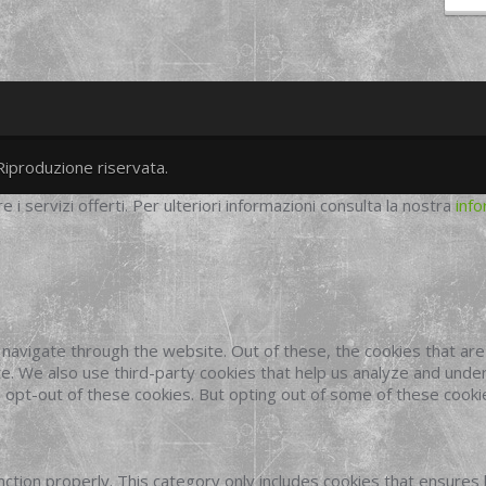
Riproduzione riservata.
twitter
googleplus
facebook
re i servizi offerti. Per ulteriori informazioni consulta la nostra
info
navigate through the website. Out of these, the cookies that ar
site. We also use third-party cookies that help us analyze and und
o opt-out of these cookies. But opting out of some of these cook
ction properly. This category only includes cookies that ensures 