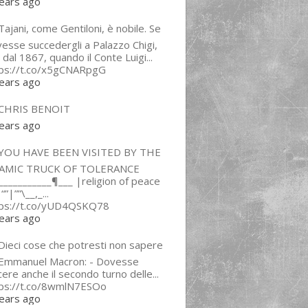
ears ago
ajani, come Gentiloni, è nobile. Se
esse succedergli a Palazzo Chigi,
 dal 1867, quando il Conte Luigi...
tps://t.co/x5gCNARpgG
ears ago
CHRIS BENOIT
ears ago
YOU HAVE BEEN VISITED BY THE
LAMIC TRUCK OF TOLERANCE
___________¶___ |religion of peace
“”|””\__,_...
tps://t.co/yUD4QSKQ78
ears ago
Dieci cose che potresti non sapere
 Emmanuel Macron: - Dovesse
cere anche il secondo turno delle...
tps://t.co/8wmlN7ESOo
ears ago