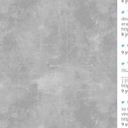
8 y
T
dov
era
ht
8 y
9 y
IS
___
||l 
ht
9 y
su
vin
ht
9 y