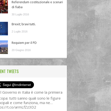
Referendum costituzionale e scenari
di fiaba
30 Luglio 2016
Brexit; bravi tutti.
2 Luglio 2016
Requiem per il PD
20 Giugno 2016
ENT TWEETS
l Governo in Italia è come la primiera
copa: tutti sanno quali sono le figure
ncipali e come funziona, ma ne…
ps://t.co/armLfZz3D2