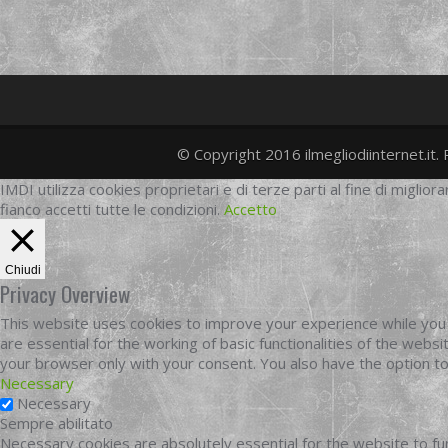
© Copyright 2016 ilmegliodiinternet.it. 
IMDI utilizza cookies proprietari e di terze parti al fine di migliora
fianco accetti tutte le condizioni.
Accetto
Chiudi
Privacy Overview
This website uses cookies to improve your experience while you 
are essential for the working of basic functionalities of the web
your browser only with your consent. You also have the option t
Necessary
Necessary
Sempre abilitato
Necessary cookies are absolutely essential for the website to fun